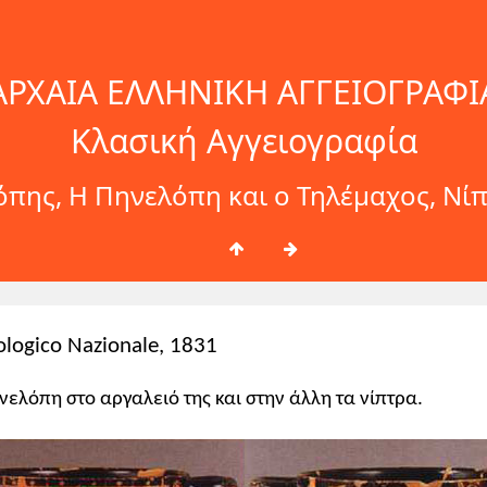
ΑΡΧΑΙΑ ΕΛΛΗΝΙΚΗ ΑΓΓΕΙΟΓΡΑΦΙ
Κλασική Αγγειογραφία
πης, Η Πηνελόπη και ο Τηλέμαχος, Νίπ
ologico Nazionale, 1831
ηνελόπη στο αργαλειό της και στην άλλη τα νίπτρα.