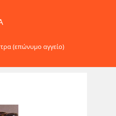
Α
τρα (επώνυμο αγγείο)