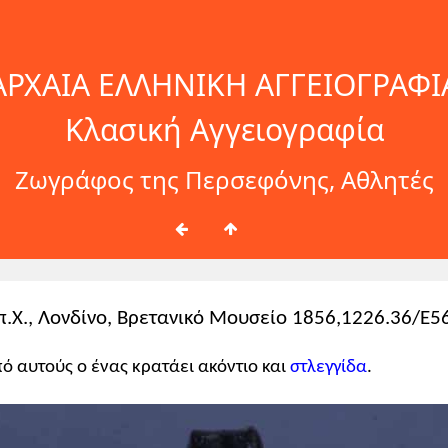
ΑΡΧΑΙΑ ΕΛΛΗΝΙΚΗ ΑΓΓΕΙΟΓΡΑΦΙ
Κλασική Αγγειογραφία
Ζωγράφος της Περσεφόνης, Αθλητές
 π.Χ., Λονδίνο, Βρετανικό Μουσείο 1856,1226.36/E5
Από αυτούς ο ένας κρατάει ακόντιο και
στλεγγίδα
.