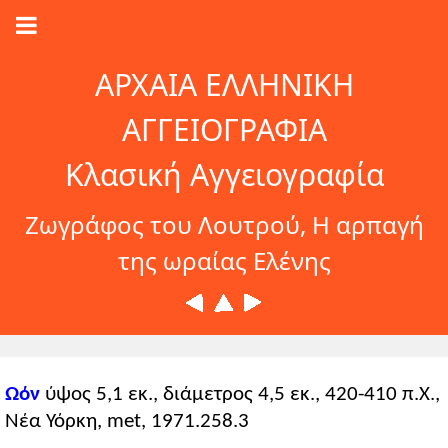
ΑΡΧΑΙΑ ΕΛΛΗΝΙΚΗ
ΑΓΓΕΙΟΓΡΑΦΙΑ
Κλασική Αγγειογραφία
Ζωγράφος του Λουτρού, Η αρπαγή
της ωραίας Ελένης
Ωόν
ύψος 5,1 εκ., διάμετρος 4,5 εκ., 420-410 π.Χ.,
Νέα Υόρκη, met, 1971.258.3