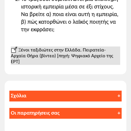
ιστορική εμπειρία μέσα σε έξι στίχους.
Να βρείτε α) ποια είναι αυτή η εμπειρία,
Κλείσιμο
β) πώς κατορθώνει ο λαϊκός ποιητής να
την εκφράσει;
Ξένοι ταξιδιώτες στην Ελλάδα. Πειρατεία-
Αρχαία Θήρα (βίντεο) [πηγή: Ψηφιακό Αρχείο της
ΕΡΤ]
Σχόλια
1. Εισαγωγικά στοιχεία
Οι παρατηρήσεις σας
Μπορείτε να γράψετε τις απαντήσεις
«Τα ιστορικά αναφέρονται σε διάφορα
σας και να τις εκτυπώσετε ή να τις