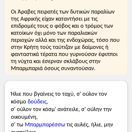
Οι Άραβες πειρατές των δυτικών παραλίων
της Αφρικής είχαν καταντήσει με τις
επιδρομές τους ο φόβος και ο τρόμος των
κατοίκων όχι μόνο των παραλιακών
περιοχών αλλά και της ενδοχώρας, τόσο που
στην Κρήτη τούς ταύτιζαν με δαίμονες ή
φανταστικά τέρατα που γυρνούσαν έφιπποι
τη νύχτα και έσερναν σκλάβους στην
Μπαρμπαριά όσους συναντούσαν.
Ήλιε που βγαίνεις το ταχύ, σ' ούλον τον
κόσμο
δούδεις
,
σ' ούλον τον κόσμ' ανάτειλε, σ' ούλην την
οικουμένη,
σ' τω
Μπαρμπαρέσσω
τις αυλές, ήλιε, μην