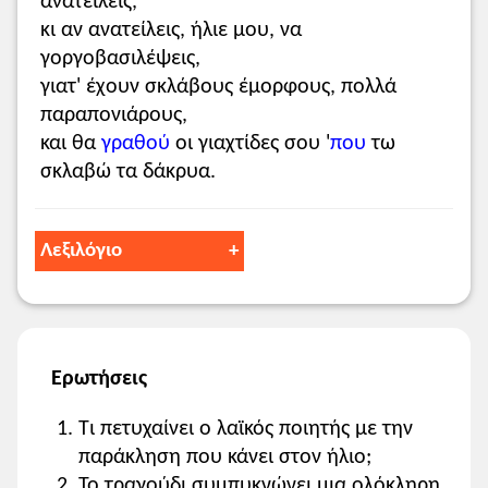
ανατείλεις,
κι αν ανατείλεις, ήλιε μου, να
γοργοβασιλέψεις,
γιατ' έχουν σκλάβους έμορφους, πολλά
παραπονιάρους,
και θα
γραθού
οι γιαχτίδες σου '
που
τω
σκλαβώ τα δάκρυα.
Λεξιλόγιο
δούδεις
: δίνεις (χύνεις το φως σου).
γραθού
: υγραθούν.
που
: από.
Ερωτήσεις
Τι πετυχαίνει ο λαϊκός ποιητής με την
παράκληση που κάνει στον ήλιο;
Το τραγούδι συμπυκνώνει μια ολόκληρη