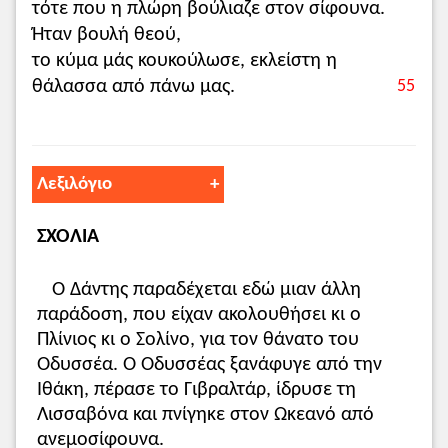
τότε που η πλώρη βούλιαζε στον σίφουνα.
Ήταν βουλή θεού,
το κύμα μάς κουκούλωσε, εκλείστη η
θάλασσα από πάνω μας.
55
Λεξιλόγιο
ΣΧΟΛΙΑ
Γαέτα:
λιμάνι της παλιάς κοντά στη
Νεάπολη, όπου ο Αινείας έθαψε την
παραμάνα του Γαέτα.
Ο Δάντης παραδέχεται εδώ μιαν άλλη
το στενό κανάλι:
τα στενά του
παράδοση, που είχαν ακολουθήσει κι ο
Γιβραλτάρ, όπου κατά τη μυθική
Πλίνιος κι ο Σολίνο, για τον θάνατο του
παράδοση ο Ηρακλής τοποθέτησε τις
Οδυσσέα. Ο Οδυσσέας ξανάφυγε από την
στήλες του, που δείχνουν τα όρια του
Ιθάκη, πέρασε το Γιβραλτάρ, ίδρυσε τη
κατοικημένου κόσμου. Ο αρχαίος και ο
Λισσαβόνα και πνίγηκε στον Ωκεανό από
μεσαιωνικός άνθρωπος πίστευε ότι από
ανεμοσίφουνα.