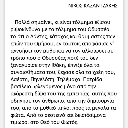
κει και πέρα απλώνεται ο άγνωστος και
ΝΙΚΟΣ ΚΑΖΑΝΤΖΑΚΗΣ
ακατοίκητος κόσμος.
Σέτας:
μικρή πόλη του Μαρόκου κοντά
Πολλά σημαίνει, κι είναι τόλμημα εξίσου
στο Γιβραλτάρ.
την πλώρη... κατά που βγαίνει ο ήλιος:
ριψοκίνδυνο με το τόλμημα του Οδυσσέα,
μόλις βγήκαν από το Γιβραλτάρ
το ότι ο Δάντης, κάτοχος και θαυμαστής των
έστριψαν αριστερά με κατεύθυνση προς
επών του Ομήρου, εν τούτοις αποφάσισε ν'
το νότο.
αγνοήσει τον μύθο και να τον αλλοιώσει σε
του άλλου πόλου:
δηλ. του νότιου
τρόπο που ο Οδυσσέας ποτέ του δεν
Πόλου.
ξαναγύρισε στην Ιθάκη, έπνιξε όλα τα
άγγιζε τη γραμμή της θάλασσας:
είχαν
συναισθήματα του, ξέχασε όλα τα χρέη του,
φτάσει δηλαδή στον Ισημερινό και ο
Λαέρτη, Πηνελόπη, Τηλέμαχο, Πατρίδα,
Πολικός αστέρας του Βορρά (το άστρο
βασίλειο, φλεγόμενος μόνο από την
της Μικρής Άρκτου) βρισκόταν ακριβώς
ακόρεστη δίψα του της εμπειρίας, αυτής που
στον ορίζοντα.
οδήγησε τον άνθρωπο, από την δημιουργία
αναγάλια:
ευχάριστη ψυχική διάθεση,
του, από το μυθικό μήλο, προς τα μεγάλα τα
αναγάλιασμα.
φώτα. Από το σκοτεινό και δεισιδαίμονα
μπουρίνι:
ξαφνική θύελλα.
τιμωρό, στο Θεό του Φωτός.
ξύλο:
το καράβι (συνεκδοχή).