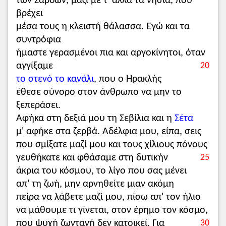
των Σάρδων, μαζί με τ' άλλα τα νησιά, που
βρέχει
μέσα τους η κλειστή θάλασσα. Εγώ και τα
συντρόφια
ήμαστε γερασμένοι πια και αργοκίνητοι, όταν
αγγίξαμε
20
το στενό το κανάλι
, που ο Ηρακλής
έθεσε σύνορο στον άνθρωπο να μην το
ξεπεράσει.
Αφήκα στη δεξιά μου τη Σεβίλια και η
Σέτα
μ' αφήκε στα ζερβά. Αδέλφια μου, είπα, σεις
που σμίξατε μαζί μου και τους χίλιους πόνους
γευθήκατε και φθάσαμε στη δυτικήν
25
άκρια του κόσμου, το λίγο που σας μένει
απ' τη ζωή, μην αρνηθείτε μιαν ακόμη
πείρα να λάβετε μαζί μου, πίσω απ' τον ήλιο
να μάθουμε τι γίνεται, στον έρημο τον κόσμο,
που ψυχή ζωντανή δεν κατοικεί. Για
30