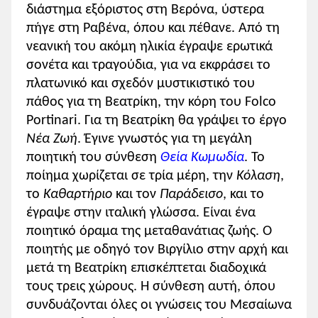
διάστημα εξόριστος στη Βερόνα, ύστερα
πήγε στη Ραβένα, όπου και πέθανε. Από τη
νεανική του ακόμη ηλικία έγραψε ερωτικά
σονέτα και τραγούδια, για να εκφράσει το
πλατωνικό και σχεδόν μυστικιστικό του
πάθος για τη Βεατρίκη, την κόρη του Folco
Portinari. Για τη Βεατρίκη θα γράψει το έργο
Νέα Ζωή
. Έγινε γνωστός για τη μεγάλη
ποιητική του σύνθεση
Θεία Κωμωδία
. Το
ποίημα χωρίζεται σε τρία μέρη, την
Κόλαση
,
το
Καθαρτήριο
και τον
Παράδεισο
, και το
έγραψε στην ιταλική γλώσσα. Είναι ένα
ποιητικό όραμα της μεταθανάτιας ζωής. Ο
ποιητής με οδηγό τον Βιργίλιο στην αρχή και
μετά τη Βεατρίκη επισκέπτεται διαδοχικά
τους τρεις χώρους. Η σύνθεση αυτή, όπου
συνδυάζονται όλες οι γνώσεις του Μεσαίωνα