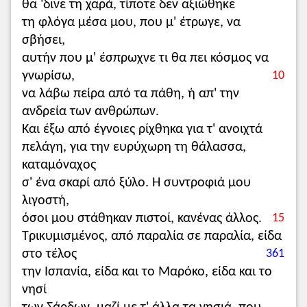
θα 'δινε τη χαρά, τίποτε δεν αξιώθηκε
τη φλόγα μέσα μου, που μ' έτρωγε, να
σβήσει,
αυτήν που μ' έσπρωχνε τι θα πει κόσμος να
γνωρίσω,
10
να λάβω πείρα από τα πάθη, ή απ' την
ανδρεία των ανθρώπων.
Και έξω από έγνοιες ρίχθηκα για τ' ανοιχτά
πελάγη, για την ευρύχωρη τη θάλασσα,
καταμόναχος
σ' ένα σκαρί από ξύλο. Η συντροφιά μου
λιγοστή,
όσοι μου στάθηκαν πιστοί, κανένας άλλος.
15
Τρικυμισμένος, από παραλία σε παραλία, είδα
στο τέλος
361
την Ισπανία, είδα και το Μαρόκο, είδα και το
νησί