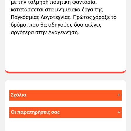
με την τολμηρή ποιητική φαντασία,
κατατάσσεται στα μνημειακά έργα της
Παγκόσμιας Λογοτεχνίας. Πρώτος χάραξε το
δρόμο, που θα οδηγούσε δυο αιώνες
αργότερα στην Αναγέννηση.
Σχόλια
1. Εργοβιογραφικά
Οι παρατηρήσεις σας
Ο Δάντης Αλιγκέρι (Dante [Durante]
Μπορείτε να γράψετε τις απαντήσεις
Aligheri) γεννήθηκε στη Φλωρεντία το
σας και να τις εκτυπώσετε ή να τις