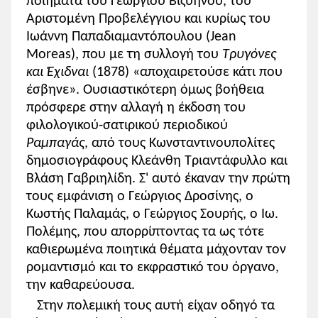
ποιήματα του Γεωργίου Βιζυηνού, του
Αριστομένη Προβελέγγιου και κυρίως του
Ιωάννη Παπαδιαμαντόπουλου (Jean
Moreas), που με τη συλλογή του
Τρυγόνες
και Έχιδναι
(1878) «αποχαιρετούσε κάτι που
έσβηνε». Ουσιαστικότερη όμως βοήθεια
πρόσφερε στην αλλαγή η έκδοση του
φιλολογικού-σατιρικού περιοδικού
Ραμπαγάς
, από τους Κωνσταντινουπολίτες
δημοσιογράφους Κλεάνθη Τριαντάφυλλο και
Βλάση Γαβριηλίδη. Σ' αυτό έκαναν την πρώτη
τους εμφάνιση ο Γεώργιος Δροσίνης, ο
Κωστής Παλαμάς, ο Γεώργιος Σουρής, ο Ιω.
Πολέμης, που απορρίπτοντας τα ως τότε
καθιερωμένα ποιητικά θέματα μάχονταν τον
ρομαντισμό και το εκφραστικό του όργανο,
την καθαρεύουσα.
Στην πολεμική τους αυτή είχαν οδηγό τα