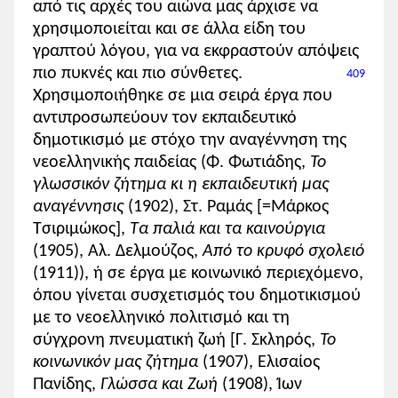
από τις αρχές του αιώνα μας άρχισε να
χρησιμοποιείται και σε άλλα είδη του
γραπτού λόγου, για να εκφραστούν απόψεις
πιο πυκνές και πιο σύνθετες.
409
Χρησιμοποιήθηκε σε μια σειρά έργα που
αντιπροσωπεύουν τον εκπαιδευτικό
δημοτικισμό με στόχο την αναγέννηση της
νεοελληνικής παιδείας (Φ. Φωτιάδης,
Το
γλωσσικόν ζήτημα κι η εκπαιδευτική μας
αναγέννησις
(1902), Στ. Ραμάς [=Μάρκος
Τσιριμώκος],
Τα παλιά και τα καινούργια
(1905), Αλ. Δελμούζος,
Από το κρυφό σχολειό
(1911)), ή σε έργα με κοινωνικό περιεχόμενο,
όπου γίνεται συσχετισμός του δημοτικισμού
με το νεοελληνικό πολιτισμό και τη
σύγχρονη πνευματική ζωή [Γ. Σκληρός,
Το
κοινωνικόν μας ζήτημα
(1907), Ελισαίος
Πανίδης,
Γλώσσα και Ζωή
(1908), Ίων