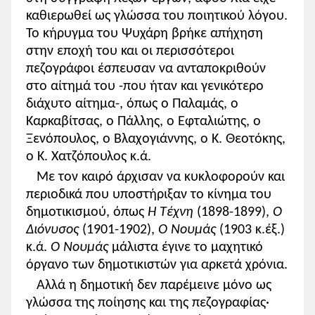
καθιερωθεί ως γλώσσα του ποιητικού λόγου.
Το κήρυγμα του Ψυχάρη βρήκε απήχηση
στην εποχή του και οι περισσότεροι
πεζογράφοι έσπευσαν να ανταποκριθούν
στο αίτημά του -που ήταν και γενικότερο
διάχυτο αίτημα-, όπως ο Παλαμάς, ο
Καρκαβίτσας, ο Πάλλης, ο Εφταλιώτης, ο
Ξενόπουλος, ο Βλαχογιάννης, ο Κ. Θεοτόκης,
ο Κ. Χατζόπουλος κ.ά.
Με τον καιρό άρχισαν να κυκλοφορούν και
περιοδικά που υποστήριξαν το κίνημα του
δημοτικισμού, όπως
Η Τέχνη
(1898-1899),
Ο
Διόνυσος
(1901-1902),
Ο Νουμάς
(1903 κ.έξ.)
κ.ά.
Ο Νουμάς
μάλιστα έγινε το μαχητικό
όργανο των δημοτικιστών για αρκετά χρόνια.
Αλλά η δημοτική δεν παρέμεινε μόνο ως
γλώσσα της ποίησης και της πεζογραφίας·