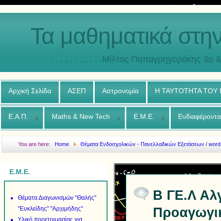
Τα μαθηματικά στη
. . . . . . . . . . .Μίλτος Παπαγρηγοράκης 3o & 4ο
Αρχική Σελίδα
ΑΣΕΠ
Αστρονομία
Η ΤΑΥΤΟΤΗΤΑ ΤΟΥ
Ε.Α.Π.
Maths & New Tech
Ε.Μ.Ε.
Ενδιαφέροντα
You are here:
Home
Θέματα Ενδοσχολικών - Πανελλαδικών Εξετάσεων / word
Προαγωγικάν Εξετάσεων Ιουνίου 2015
Ε.Μ.Ε.
Β ΓΕ.Λ Αλ
Θέματα Διαγωνισμών "Θαλής"
Προαγωγικ
"Ευκλείδης" "Αρχιμήδης"
Υλικό προετοιμασίας για