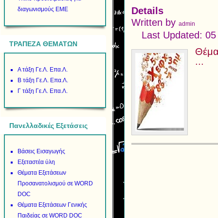
Details
διαγωνισμούς ΕΜΕ
Written by
admin
Last Updated: 05
ΤΡΑΠΕΖΑ ΘΕΜΑΤΩΝ
Θέμα
...
Α τάξη Γε.Λ. Επα.Λ.
Β τάξη Γε.Λ. Επα.Λ.
Γ τάξη Γε.Λ. Επα.Λ.
Πανελλαδικές Εξετάσεις
Βάσεις Εισαγωγής
Εξεταστέα ύλη
Θέματα Εξετάσεων
Προσανατολισμού σε WORD
DOC
Θέματα Εξετάσεων Γενικής
Παιδείας σε WORD DOC