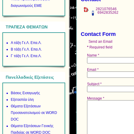
διαγωνισμούς ΕΜΕ
2821076546
6942835262
ΤΡΑΠΕΖΑ ΘΕΜΑΤΩΝ
Contact Form
Send an Email
Α τάξη Γε.Λ. Επα.Λ.
*
Required field
Β τάξη Γε.Λ. Επα.Λ.
Name
*
Γ τάξη Γε.Λ. Επα.Λ.
Email
*
Πανελλαδικές Εξετάσεις
Subject
*
Βάσεις Εισαγωγής
Message
*
Εξεταστέα ύλη
Θέματα Εξετάσεων
Προσανατολισμού σε WORD
DOC
Θέματα Εξετάσεων Γενικής
Παιδείας σε WORD DOC