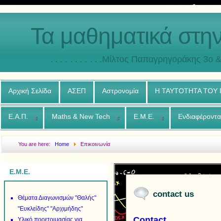
Τα μαθηματικά στη
. . . . . . . . . . .Μίλτος Παπαγρηγοράκης 3o & 4ο
Αρχική Σελίδα
ΑΣΕΠ
Αστρονομία
Η ΤΑΥΤΟΤΗΤΑ ΤΟΥ
Ε.Α.Π.
Maths & New Tech
Ε.Μ.Ε.
Ενδιαφέροντα
You are here:
Home
Επικοινωνία
Ε.Μ.Ε.
contact us
Θέματα Διαγωνισμών "Θαλής"
"Ευκλείδης" "Αρχιμήδης"
Contact
Υλικό προετοιμασίας για