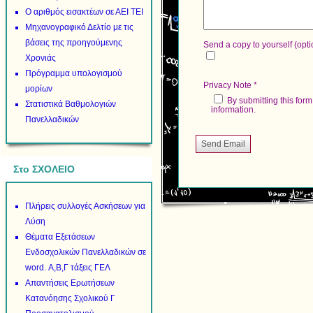
Ο αριθμός εισακτέων σε ΑΕΙ ΤΕΙ
Μηχανογραφικό Δελτίο με τις
βάσεις της προηγούμενης
Send a copy to yourself
(opti
Χρονιάς
Πρόγραμμα υπολογισμού
Privacy Note
*
μορίων
By submitting this form you agree to the Privacy Policy of this website and the storing of the submitted
Στατιστικά Βαθμολογιών
information.
Πανελλαδικών
Send Email
Στο ΣΧΟΛΕΙΟ
Πλήρεις συλλογές Ασκήσεων για
Λύση
Θέματα Εξετάσεων
Ενδοσχολικών Πανελλαδικών σε
word. Α,Β,Γ τάξεις ΓΕΛ
Απαντήσεις Ερωτήσεων
Κατανόησης Σχολικού Γ