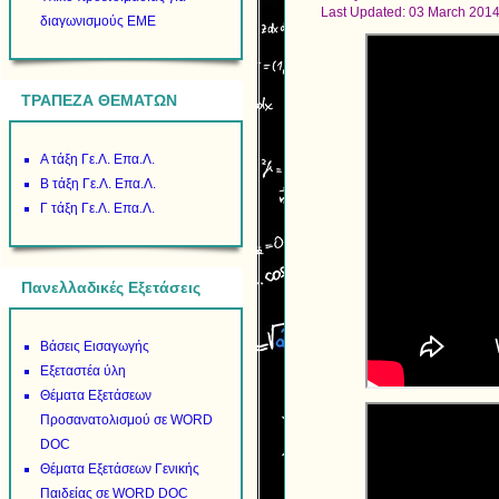
Last Updated: 03 March 201
διαγωνισμούς ΕΜΕ
ΤΡΑΠΕΖΑ ΘΕΜΑΤΩΝ
Α τάξη Γε.Λ. Επα.Λ.
Β τάξη Γε.Λ. Επα.Λ.
Γ τάξη Γε.Λ. Επα.Λ.
Πανελλαδικές Εξετάσεις
Βάσεις Εισαγωγής
Εξεταστέα ύλη
Θέματα Εξετάσεων
Προσανατολισμού σε WORD
DOC
Θέματα Εξετάσεων Γενικής
Παιδείας σε WORD DOC