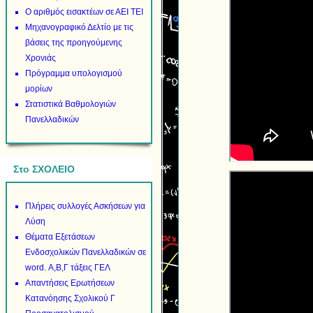
Ο αριθμός εισακτέων σε ΑΕΙ ΤΕΙ
Μηχανογραφικό Δελτίο με τις
βάσεις της προηγούμενης
Χρονιάς
Πρόγραμμα υπολογισμού
μορίων
Στατιστικά Βαθμολογιών
Πανελλαδικών
Στο ΣΧΟΛΕΙΟ
Πλήρεις συλλογές Ασκήσεων για
Λύση
Θέματα Εξετάσεων
Ενδοσχολικών Πανελλαδικών σε
word. Α,Β,Γ τάξεις ΓΕΛ
Απαντήσεις Ερωτήσεων
Κατανόησης Σχολικού Γ