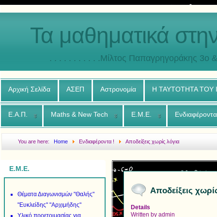
Τα μαθηματικά στη
. . . . . . . . . . .Μίλτος Παπαγρηγοράκης 3o & 4ο
Αρχική Σελίδα
ΑΣΕΠ
Αστρονομία
Η ΤΑΥΤΟΤΗΤΑ ΤΟΥ
Ε.Α.Π.
Maths & New Tech
Ε.Μ.Ε.
Ενδιαφέροντα
You are here:
Home
Ενδιαφέροντα !
Αποδείξεις χωρίς λόγια
Ε.Μ.Ε.
Αποδείξεις χωρί
Θέματα Διαγωνισμών "Θαλής"
"Ευκλείδης" "Αρχιμήδης"
Details
Written by
admin
Υλικό προετοιμασίας για