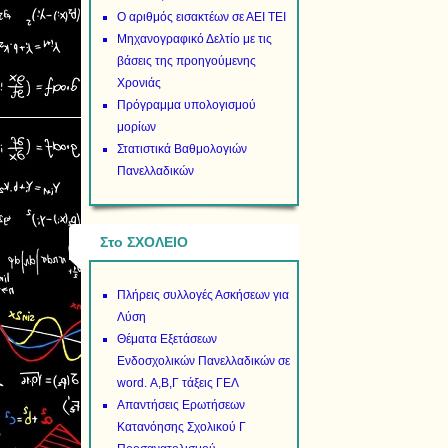
Ο αριθμός εισακτέων σε ΑΕΙ ΤΕΙ
Μηχανογραφικό Δελτίο με τις
βάσεις της προηγούμενης
Χρονιάς
Πρόγραμμα υπολογισμού
μορίων
Στατιστικά Βαθμολογιών
Πανελλαδικών
Στο ΣΧΟΛΕΙΟ
Πλήρεις συλλογές Ασκήσεων για
Λύση
Θέματα Εξετάσεων
Ενδοσχολικών Πανελλαδικών σε
word. Α,Β,Γ τάξεις ΓΕΛ
Απαντήσεις Ερωτήσεων
Κατανόησης Σχολικού Γ