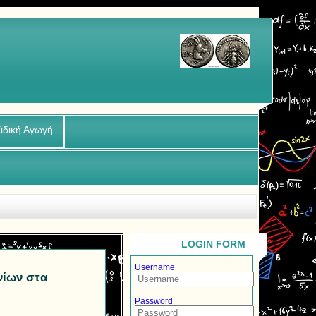
ιδική Αγωγή
LOGIN FORM
Username
νίων στα
Password