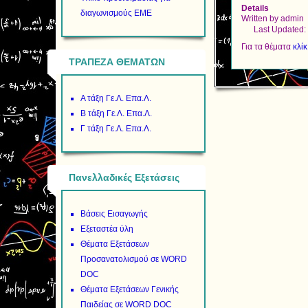
Details
διαγωνισμούς ΕΜΕ
Written by
admin
Last Updated:
Για τα θέματα
κλί
ΤΡΑΠΕΖΑ ΘΕΜΑΤΩΝ
Α τάξη Γε.Λ. Επα.Λ.
Β τάξη Γε.Λ. Επα.Λ.
Γ τάξη Γε.Λ. Επα.Λ.
Πανελλαδικές Εξετάσεις
Βάσεις Εισαγωγής
Εξεταστέα ύλη
Θέματα Εξετάσεων
Προσανατολισμού σε WORD
DOC
Θέματα Εξετάσεων Γενικής
Παιδείας σε WORD DOC