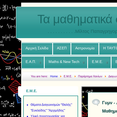
Τα μαθηματικά 
. . . . . . . . . . .Μίλτος Παπαγρηγορ
Αρχική Σελίδα
ΑΣΕΠ
Αστρονομία
Η ΤΑΥΤ
Ε.Α.Π.
Maths & New Tech
Ε.Μ.Ε.
You are here:
Home
Ε.Μ.Ε.
Παράρτημα Χανίων
Διαγω
τοπικού Διαγωνισμού Χανίων στα Μαθηματικά 2013 2014
Ε.Μ.Ε.
Γυμν -
Θέματα Διαγωνισμών "Θαλής"
"Ευκλείδης" "Αρχιμήδης"
Μαθημα
Υλικό προετοιμασίας για