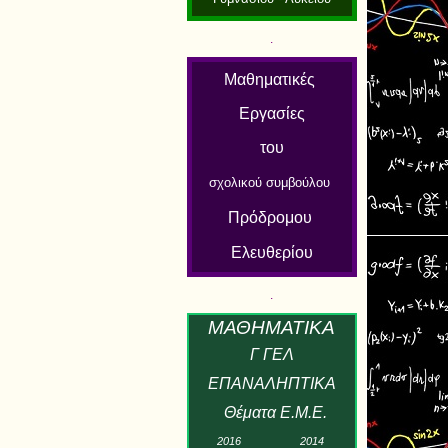
.
Μαθηματικές
Εργασίες
του
σχολικού συμβούλου
Πρόδρομου
Ελευθερίου
.
Μ
ΑΘΗΜΑΤΙΚ
Α
Γ ΓΕΛ
ΕΠΑΝΑΛΗΠΤΙΚΑ
Θέματα Ε.Μ.Ε.
2
01
6
2
01
4