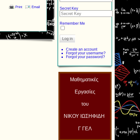
Print
Email
Secret Key
Remember Me
Log in
Create an account
Forgot your username?
Forgot your password?
Μαθηματικές
Εργασίες
του
ΝΙΚΟΥ ΙΩΣΗΦΙΔΗ
Γ ΓΕΛ