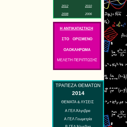
201
2
2
01
0
2
0
0
8
2
00
6
Η ΑΝΤΙΚΑΤΑΣΤΑΣΗ
ΣΤΟ ΟΡΙΣΜΕΝΟ
ΟΛΟΚΛΗΡΩΜΑ
ΜΕΛΕΤΗ ΠΕΡΙΠΤΩΣΗΣ
ΤΡΑΠΕΖΑ
ΘΕΜΑΤΩΝ
2014
ΘΕΜΑΤΑ & ΛΥΣΕΙΣ
Α ΓΕΛ Άλγεβρα
Α ΓΕΛ Γεωμετρία
Β ΓΕΛ Άλγεβρα