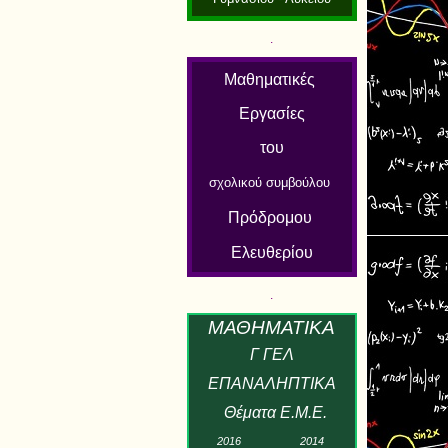
.
Μαθηματικές
Εργασίες
του
σχολικού συμβούλου
Πρόδρομου
Ελευθερίου
.
Μ
ΑΘΗΜΑΤΙΚ
Α
Γ ΓΕΛ
ΕΠΑΝΑΛΗΠΤΙΚΑ
Θέματα Ε.Μ.Ε.
2
01
6
2
01
4