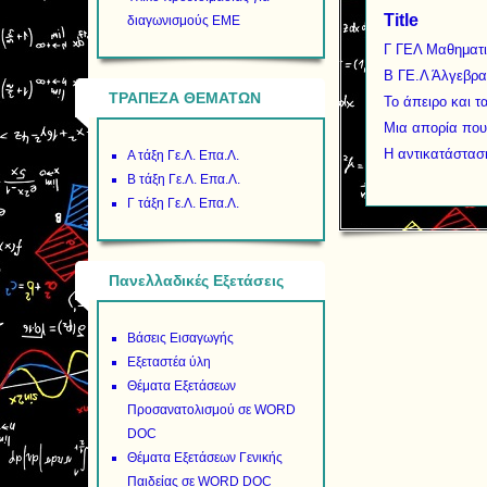
Title
διαγωνισμούς ΕΜΕ
Γ ΓΕΛ Μαθηματι
Β ΓΕ.Λ Άλγεβρα
ΤΡΑΠΕΖΑ ΘΕΜΑΤΩΝ
Το άπειρο και 
Μια απορία που 
Η αντικατάστασ
Α τάξη Γε.Λ. Επα.Λ.
Β τάξη Γε.Λ. Επα.Λ.
Γ τάξη Γε.Λ. Επα.Λ.
Πανελλαδικές Εξετάσεις
Βάσεις Εισαγωγής
Εξεταστέα ύλη
Θέματα Εξετάσεων
Προσανατολισμού σε WORD
DOC
Θέματα Εξετάσεων Γενικής
Παιδείας σε WORD DOC