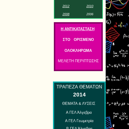
201
2
2
01
0
2
0
0
8
2
00
6
Η ΑΝΤΙΚΑΤΑΣΤΑΣΗ
ΣΤΟ ΟΡΙΣΜΕΝΟ
ΟΛΟΚΛΗΡΩΜΑ
ΜΕΛΕΤΗ ΠΕΡΙΠΤΩΣΗΣ
ΤΡΑΠΕΖΑ
ΘΕΜΑΤΩΝ
2014
ΘΕΜΑΤΑ & ΛΥΣΕΙΣ
Α ΓΕΛ Άλγεβρα
Α ΓΕΛ Γεωμετρία
Β ΓΕΛ Άλγεβρα