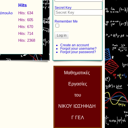
Hits
Secret Key
ζόπουλο
Hits: 634
Hits: 605
Remember Me
Hits: 670
Hits: 714
Log in
Hits: 2368
Create an account
Forgot your username?
Forgot your password?
Μαθηματικές
Εργασίες
του
ΝΙΚΟΥ ΙΩΣΗΦΙΔΗ
Γ ΓΕΛ