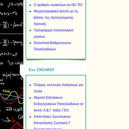
Ο αριθμός εισακτέων σε ΑΕΙ ΤΕΙ
Μηχανογραφικό Δελτίο με τις
βάσεις της προηγούμενης
Χρονιάς
Πρόγραμμα υπολογισμού
μορίων
Στατιστικά Βαθμολογιών
Πανελλαδικών
Στο ΣΧΟΛΕΙΟ
Πλήρεις συλλογές Ασκήσεων για
Λύση
Θέματα Εξετάσεων
Ενδοσχολικών Πανελλαδικών σε
word. Α,Β,Γ τάξεις ΓΕΛ
Απαντήσεις Ερωτήσεων
Κατανόησης Σχολικού Γ