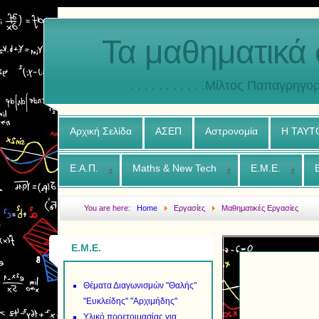
Τα μαθηματικά 
. . . . . . . . . . .Μίλτος Παπαγρηγορ
Αρχική Σελίδα
ΑΣΕΠ
Αστρονομία
Η ΤΑΥΤ
Ε.Α.Π.
Maths & New Tech
Ε.Μ.Ε.
You are here:
Home
Εργασίες
Μαθηματικές Εργασίες
Ε.Μ.Ε.
Θέματα Διαγωνισμών "Θαλής"
"Ευκλείδης" "Αρχιμήδης"
Υλικό προετοιμασίας για