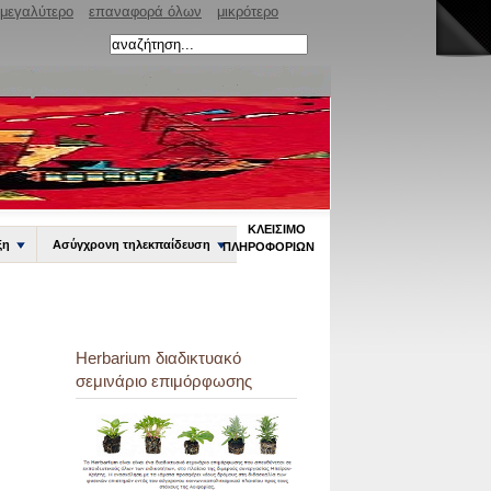
μεγαλύτερο
επαναφορά όλων
μικρότερο
ΚΛΕΊΣΙΜΟ
ξη
Ασύγχρονη τηλεκπαίδευση
ΠΛΗΡΟΦΟΡΙΏΝ
Herbarium διαδικτυακό
σεμινάριο επιμόρφωσης