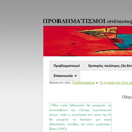
Προβληματισμοί
Εμπειρίες πολύτιμες (3η Εκ
Επικοινωνία
Βρίσκεστε εδώ:
Προβληματισμοί
Το σχολείο του 21ου α
Οδηγό
«?Μια καλή διδασκαλία θα μπορούσε
να
αντισταθμίσει την έλλειψη τεχνολογικών
μέσων, αλλά η τεχνολογία από μόνη της δε
θα μπορέσει να διασώσει μια κακή
διδασκαλία, συνήθως την κάνει χειρότερη»
Bates (1995)