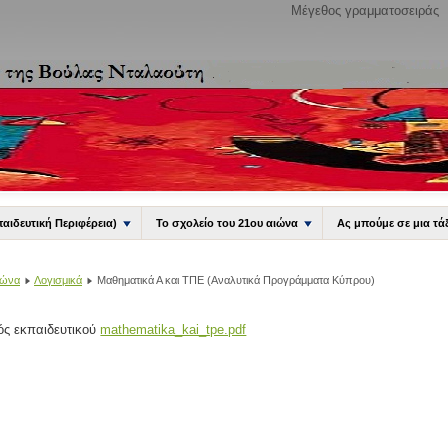
Μέγεθος γραμματοσειράς
παιδευτική Περιφέρεια)
Το σχολείο του 21ου αιώνα
Ας μπούμε σε μια τά
ιώνα
Λογισμικά
Μαθηματικά Α και ΤΠΕ (Αναλυτικά Προγράμματα Κύπρου)
ς εκπαιδευτικού
mathematika_kai_tpe.pdf