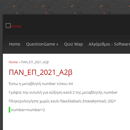
Home
QuestionGame
»
Quiz Map
Αλγόριθμοι - Softwar
Home
» ΠΑΝ_ΕΠ_2021_Α2β
You are here
ΠΑΝ_ΕΠ_2021_Α2β
Έστω η μεταβλητή number τύπου int
Γράψτε την εντολή για αύξηση κατά 2 της μεταβλητής number
Πληκτρολογήστε χωρίς κενά
Πανελλαδικές Επαναληπτικές 2021
number=number+2