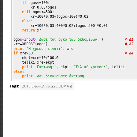
if
 ogos
<=
100
:

        xr
=
0.03
*ogos

elif
 ogos
<=
500
:

        xr
=
100
*
0.03
+
(
ogos-
100
)
*
0.02
else
:

        xr
=
100
*
0.03
+
400
*
0.02
+
(
ogos-
500
)
*
0.01
return
 xr                               

ogos
=
input
(
'Δώσε τον ογκο των δεδομένων:'
)
# Δ1
xre
=
XREOSI
(
ogos
)
# Δ3
print
'H χρέωση ειναι:'
,
if
 xre
>
50
:                                          
# Δ4
    ekpt
=
xre*
10
/
100.0
    teliki
=
xre-ekpt

print
'Έκπτωση:'
,
 ekpt
,
'Τελική χρέωση:'
,
else
:

print
'Δεν δικαιούστε έκπτωση'
Tags:
2018 Επαναληπτικές ΘΕΜΑ Δ