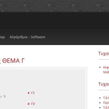
Map
Αλγόριθμοι - Software
Τυχα
ς ΘΕΜΑ Γ
Κεφ
Μα
Τυχα
                 
# Γ1
α:'
)
Τ.Ε.
Πολ
                 
# Γ3
Τ.Ε