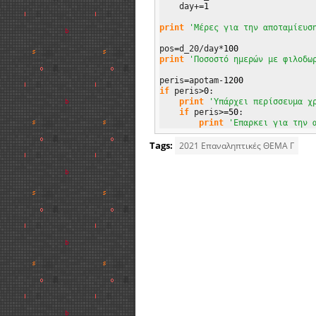
    day+
=
1
print
'Μέρες για την αποταμίευσ
pos
=
d_20/day*
100
print
'Ποσοστό ημερών με φιλοδω
peris
=
apotam-
1200
if
 peris
>
0
:                    
print
'Υπάρχει περίσσευμα χ
if
 peris
>=
50
:

print
'Επαρκει για την 
Tags:
2021 Επαναληπτικές ΘΕΜΑ Γ