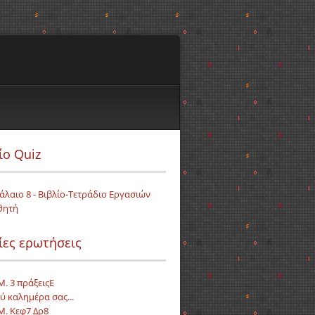
ίο Quiz
άλαιο 8 - Βιβλίο-Τετράδιο Εργασιών
θητή
ίες ερωτήσεις
Μ. 3 πράξειςE
ύ καλημέρα σας...
.Μ. Κεφ7 Δρ8