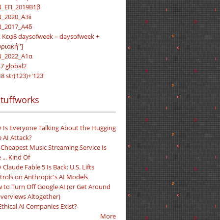
_ΕΠ_2019Β1β
_2020_Α3ii
_2017_Α4δ
. Κεφ8 daysofweek = daysofweek +
υριακή'']
_2022_Α1α
7 global2
8 str(123)+'123'
tuffworks
 Is Everyone Talking About the Hugging
 AI Attack?
 Cheapest Music Streaming Service Is
 ... Kind Of
Claude Fable 5 Is Back: U.S. Lifts
trols on Anthropic's AI Models
 to Turn Off Google AI (or Get Around
Overviews Altogether)
Ethical AI Companies Exist?
More