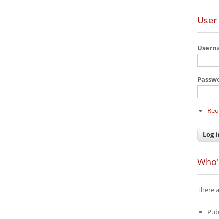
User 
User
Passw
Req
Who'
There a
Pub