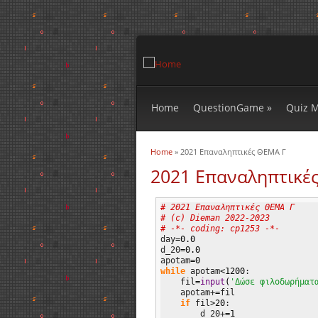
Home
QuestionGame
»
Quiz 
Home
» 2021 Επαναληπτικές ΘΕΜΑ Γ
You are here
2021 Επαναληπτικέ
# 2021 Επαναληπτικές ΘΕΜΑ Γ 
# (c) Dieman 2022-2023 
# -*- coding: cp1253 -*-
day
=
0.0
d_20
=
0.0
apotam
=
0
while
 apotam
<
1200
:             
    fil
=
input
(
'Δώσε φιλοδωρήματ
    apotam+
=
fil

if
 fil
>
20
:                 
        d_20+
=
1