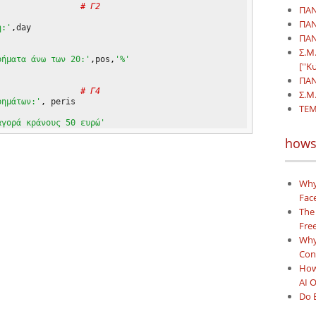
# Γ2
ΠΑΝ
ΠΑΝ
η:'
,
day

ΠΑΝ
Σ.Μ
ρήματα άνω των 20:'
,
pos
,
'%'
[''Κ
ΠΑΝ
                 
# Γ4
Σ.Μ.
ρημάτων:'
,
 peris

TEM
αγορά κράνους 50 ευρώ'
hows
Why
Face
The
Free
Why 
Con
How
AI 
Do 