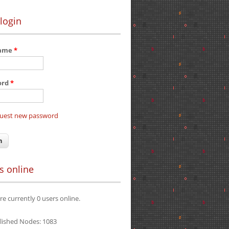
login
name
*
ord
*
uest new password
s online
re currently 0 users online.
lished Nodes: 1083