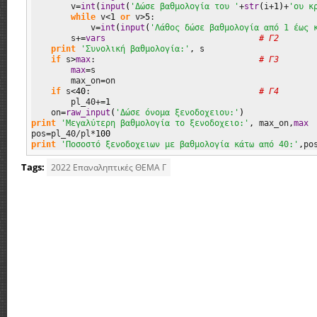
        v
=
int
(
input
(
'Δώσε βαθμολογία του '
+
str
(
i+
1
)
+
'ου κ
while
 v
<
1
or
 v
>
5
:

            v
=
int
(
input
(
'Λάθος δώσε βαθμολογία από 1 έως 
        s+
=
vars
# Γ2
print
'Συνολική βαθμολογία:'
,
 s

if
 s
>
max
:                                 
# Γ3
max
=
s

        max_on
=
on

if
 s
<
40
:                                  
# Γ4
        pl_40+
=
1
    on
=
raw_input
(
'Δώσε όνομα ξενοδοχειου:'
)
print
'Μεγαλύτερη βαθμολογία το ξενοδοχειο:'
,
 max_on
,
max
pos
=
pl_40/pl*
100
print
'Ποσοστό ξενοδοχειων με βαθμολογία κάτω από 40:'
,
po
Tags:
2022 Eπαναληπτικές ΘΕΜΑ Γ