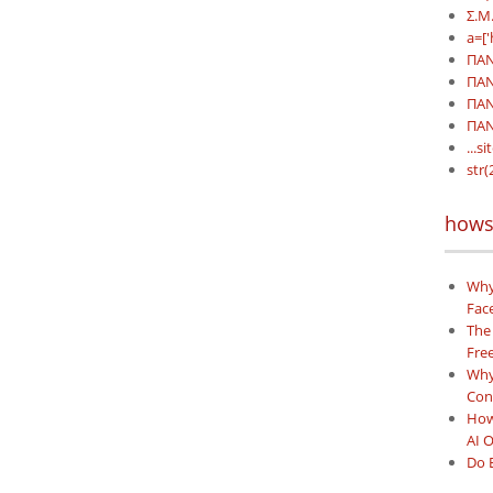
Σ.Μ.
a=['
ΠΑΝ
ΠΑΝ
ΠΑΝ
ΠΑΝ
...si
str(
hows
Why
Face
The
Free
Why 
Con
How
AI 
Do 