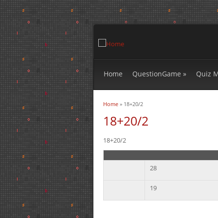
Home
QuestionGame
»
Quiz 
Home
» 18+20/2
You are here
18+20/2
18+20/2
28
19