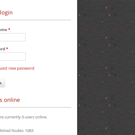
login
name
*
ord
*
uest new password
s online
re currently 0 users online.
lished Nodes: 1083