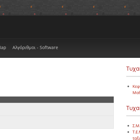
Map
Αλγόριθμοι - Software
Τυχα
Κεφ
Μα
Τυχα
Σ.Μ
Τ.Ε
ταξ