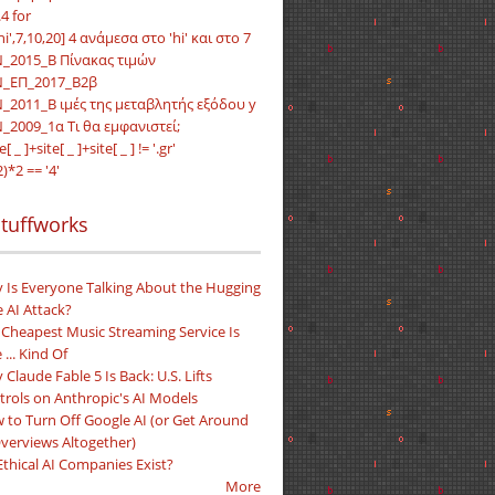
4 for
hi',7,10,20] 4 ανάμεσα στο 'hi' και στο 7
_2015_Β Πίνακας τιμών
_ΕΠ_2017_Β2β
_2011_B ιμές της μεταβλητής εξόδου y
_2009_1α Τι θα εμφανιστεί;
te[ _ ]+site[ _ ]+site[ _ ] != '.gr'
2)*2 == '4'
tuffworks
 Is Everyone Talking About the Hugging
 AI Attack?
 Cheapest Music Streaming Service Is
 ... Kind Of
Claude Fable 5 Is Back: U.S. Lifts
trols on Anthropic's AI Models
 to Turn Off Google AI (or Get Around
Overviews Altogether)
Ethical AI Companies Exist?
More