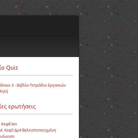
ίο Quiz
άλαιο 3 - Βιβλίο-Τετράδιο Εργασιών
θητή
ίες ερωτήσεις
. Κεφ8 len
.Μ. Κεφ5 Δρ4 Βελτιστοποιημένη
ινόμηση