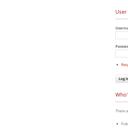
User 
User
Passw
Req
Who'
There a
Pub