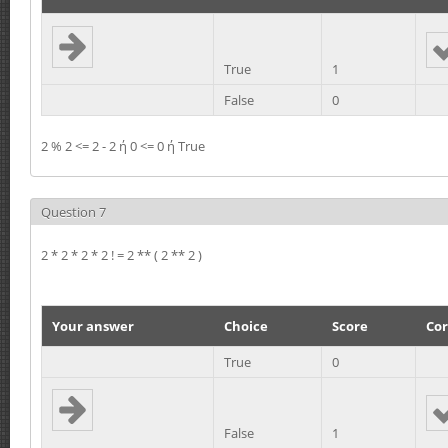
True
1
False
0
2 % 2 <= 2 - 2 ή 0 <= 0 ή True
Question 7
2 * 2 * 2 * 2 ! = 2 ** ( 2 ** 2 )
Your answer
Choice
Score
Cor
True
0
False
1