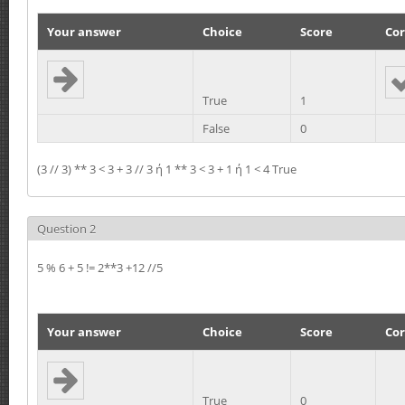
Your answer
Choice
Score
Cor
True
1
False
0
(3 // 3) ** 3 < 3 + 3 // 3 ή 1 ** 3 < 3 + 1 ή 1 < 4 True
Question 2
5 % 6 + 5 != 2**3 +12 //5
Your answer
Choice
Score
Cor
True
0