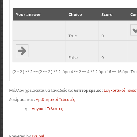
Your answer
Choice
Score
Cor
True
0
False
0
(2 + 2 ) ** 2 == (2 ** 2 ) ** 2 άρα 4 ** 2 == 4 ** 2 άρα 16 == 16 άρα Tr
Μάλλον χρειάζεται να ξαναδείς τις
λεπτομέρειες
:
Συγκριτικοί Τελεσ
Δοκίμασε και :
Αριθμητικοί Τελεστές
ή
Λογικοί Τελεστές
Powered by
Drupal