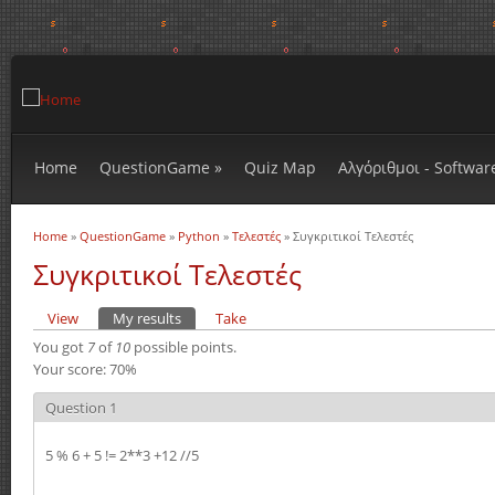
Home
QuestionGame
»
Quiz Map
Αλγόριθμοι - Softwar
Home
»
QuestionGame
»
Python
»
Τελεστές
» Συγκριτικοί Τελεστές
You are here
Συγκριτικοί Τελεστές
View
My results
(active tab)
Take
Primary tabs
You got
7
of
10
possible points.
Your score: 70%
Question 1
5 % 6 + 5 != 2**3 +12 //5