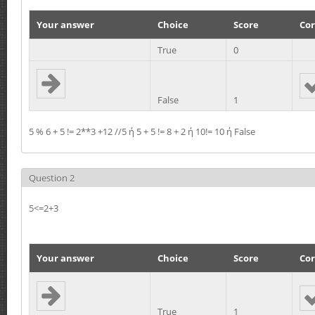
Your answer
Choice
Score
Cor
True
0
False
1
5 % 6 + 5 != 2**3 +12 //5 ή 5 + 5 != 8 + 2 ή 10!= 10 ή False
Question 2
5<=2+3
Your answer
Choice
Score
Cor
True
1