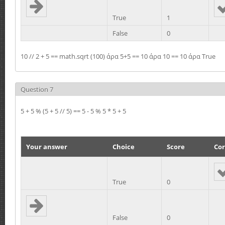
True
1
False
0
10 // 2 + 5 == math.sqrt (100) άρα 5+5 == 10 άρα 10 == 10 άρα True
Question 7
5 + 5 % (5 + 5 // 5) == 5 - 5 % 5 * 5 + 5
Your answer
Choice
Score
Cor
True
0
False
0