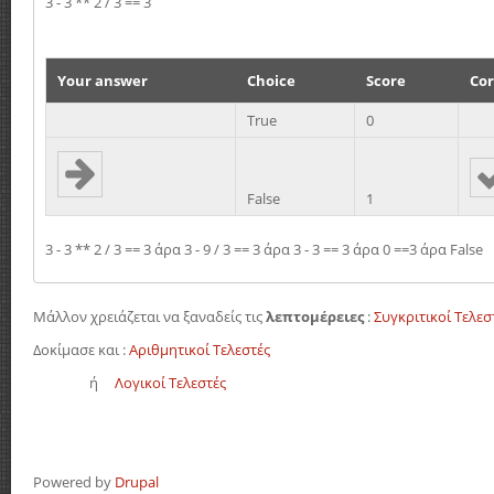
3 - 3 ** 2 / 3 == 3
Your answer
Choice
Score
Cor
True
0
False
1
3 - 3 ** 2 / 3 == 3 άρα 3 - 9 / 3 == 3 άρα 3 - 3 == 3 άρα 0 ==3 άρα False
Μάλλον χρειάζεται να ξαναδείς τις
λεπτομέρειες
:
Συγκριτικοί Τελεσ
Δοκίμασε και :
Αριθμητικοί Τελεστές
ή
Λογικοί Τελεστές
Powered by
Drupal