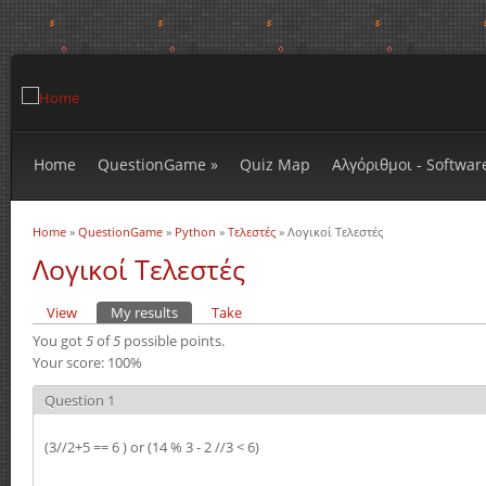
Home
QuestionGame
»
Quiz Map
Αλγόριθμοι - Softwar
Home
»
QuestionGame
»
Python
»
Τελεστές
» Λογικοί Τελεστές
You are here
Λογικοί Τελεστές
View
My results
(active tab)
Take
Primary tabs
You got
5
of
5
possible points.
Your score: 100%
Question 1
(3//2+5 == 6 ) or (14 % 3 - 2 //3 < 6)