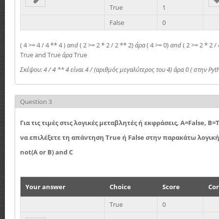
True
1
False
0
( 4 >= 4 / 4 ** 4 )
and
( 2 >= 2 * 2 / 2 ** 2)
άρα
( 4 >= 0)
and
( 2 >= 2 * 2 /
True and True
άρα
True
Σκέψου: 4 / 4 ** 4 είναι 4 / (αριθμός μεγαλύτερος του 4) άρα 0 ( στην Pyt
Question 3
Για τις τιμές στις λογικές μεταβλητές ή εκφράσεις, Α=False, B=
να επιλέξετε τη απάντηση True ή False στην παρακάτω λογικ
not(A or B) and C
Your answer
Choice
Score
Cor
True
0