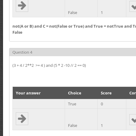
False
1
not(A or B) and C = not(False or True) and True = notTrue and T
False
Question 4
(3 + 4 / 2**2 >= 4 ) and (5 * 2 -10 // 2 == 0)
Your answer
Choice
Score
Cor
True
0
False
1