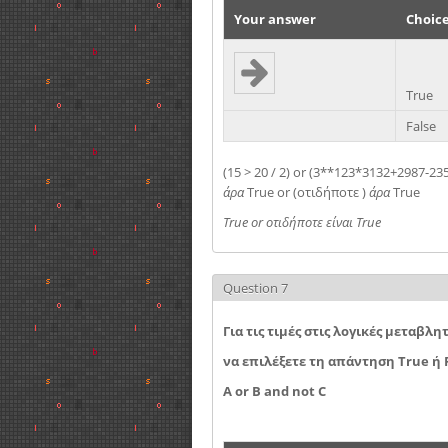
Your answer
Choic
True
False
(15 > 20 / 2) or (3**123*3132+2987-
άρα
True or (οτιδήποτε )
άρα
True
True or οτιδήποτε είναι True
Question 7
Για τις τιμές στις λογικές μεταβλη
να επιλέξετε τη απάντηση True ή
A or B and not C