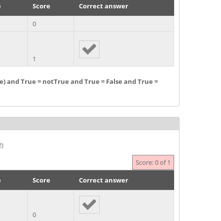
e
Score
Correct answer
0
1
ue) and True = notTrue and True = False and True =
2)
Score: 0 of 1
e
Score
Correct answer
0