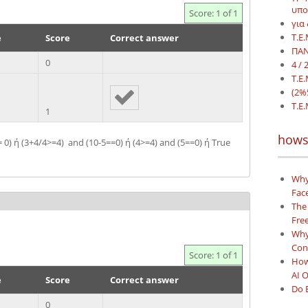
υπο
Score: 1 of 1
για
Τ.Ε
e
Score
Correct answer
ΠΑΝ
0
4 / 
Τ.Ε.
(2%5
Τ.Ε.
1
hows
 == 0) ή (3+4/4>=4) and (10-5==0) ή (4>=4) and (5==0) ή True
Why
Face
The
Free
Why 
Con
Score: 1 of 1
How
AI 
e
Score
Correct answer
Do 
0