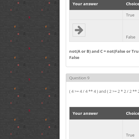
Your answer
Choic
True
False
not(A or B) and C = not(False or Tr
False
Question 9
( 4 >= 4 / 4 ** 4 ) and ( 2 >= 2 * 2 / 2 ** 
Your answer
Choic
True