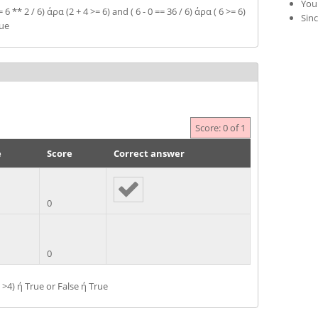
Your
== 6 ** 2 / 6) άρα (2 + 4 >= 6) and ( 6 - 0 == 36 / 6) άρα ( 6 >= 6)
Sinc
rue
Score: 0 of 1
e
Score
Correct answer
0
0
3 >4) ή True or False ή True