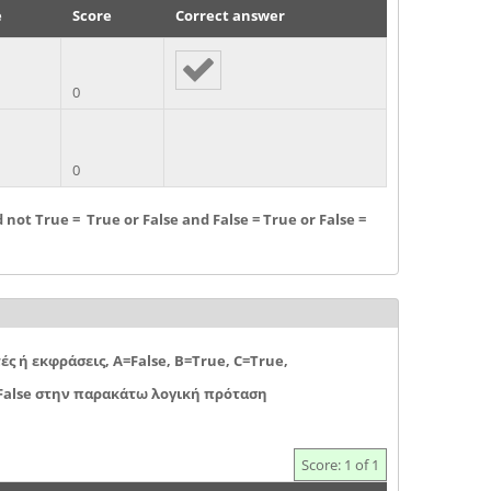
e
Score
Correct answer
0
0
d not True = True or False and False = True or False =
τές ή εκφράσεις, Α=False, B=True, C=True,
 False στην παρακάτω λογική πρόταση
Score: 1 of 1