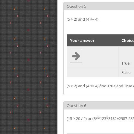
Question 5
(5 > 2) and (4 <= 4)
Your answer
Choic
True
False
(5 > 2) and (4 <= 4) άρα True and True
Question 6
(15 > 20 / 2) or (3**123*3132+2987-