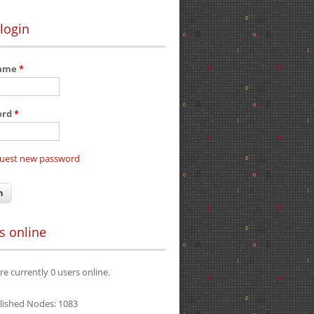
login
name
*
ord
*
uest new password
s online
re currently 0 users online.
lished Nodes: 1083