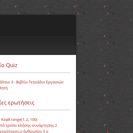
ίο Quiz
άλαιο 3 - Βιβλίο-Τετράδιο Εργασιών
θητή
ίες ερωτήσεις
 Κεφ8 range(1, 2, 100)
τό τρόπο κλήσης συνάρτησης 2
γορότερος,ο άνθρωπος ή ο