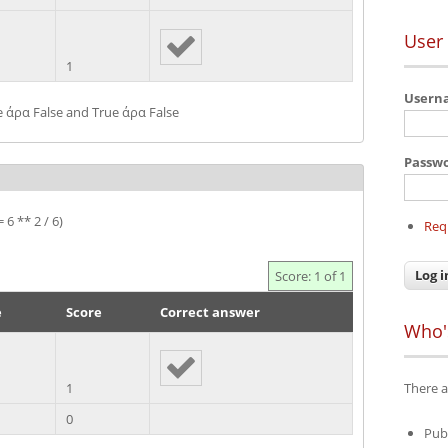
User 
1
User
ue άρα False and True άρα False
Passw
= 6 ** 2 / 6)
Req
Score: 1 of 1
e
Score
Correct answer
Who'
1
There a
0
Pub