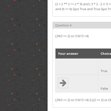
(2 + 2 ** 2 >= 2 * 3) and ( 3 * 2 - 2 // 3 
and (6 == 6) άρα True and True άρα T
Question 4
(2%5 == 2) or (10//3 >4)
Your answer
Choic
True
False
(2%5 == 2) or (10//3 >4) ή ((2 == 2) or (