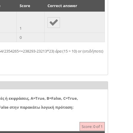
e
Score
Correct answer
1
0
2354/2354265<=238293-23213*23)
άρα
(15 > 10) or (οτιδήποτε)
τές ή εκφράσεις, Α=True, B=False, C=True,
 False στην παρακάτω λογική πρόταση:
Score: 0 of 1