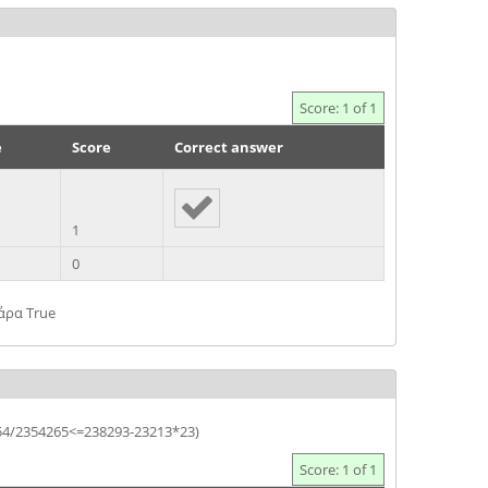
Score: 1 of 1
e
Score
Correct answer
1
0
 άρα True
2354/2354265<=238293-23213*23)
Score: 1 of 1