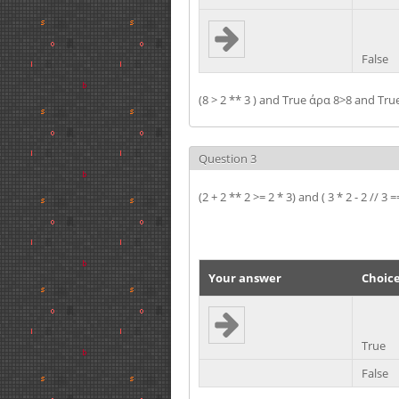
False
(8 > 2 ** 3 ) and True άρα 8>8 and Tr
Question 3
(2 + 2 ** 2 >= 2 * 3) and ( 3 * 2 - 2 // 3 =
Your answer
Choic
True
False