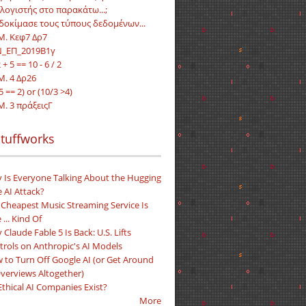
λογιστής στο παρακάτω...;
 δοκίμασε τους τύπους δεδομένων...
.Μ. Κεφ7 Δρ7
_ΕΠ_2019Β1γ
2 + 5 == 10 - 6 / 2
Μ. 4 Δρ26
 == 2) or (10/3 >4)
Μ. 3 πράξειςΓ
tuffworks
 Is Everyone Talking About the Hugging
 AI Attack?
 Cheapest Music Streaming Service Is
 ... Kind Of
Claude Fable 5 Is Back: U.S. Lifts
trols on Anthropic's AI Models
 to Turn Off Google AI (or Get Around
Overviews Altogether)
Ethical AI Companies Exist?
More