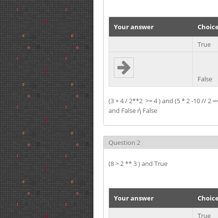
Your answer
Choic
True
False
(3 + 4 / 2**2 >= 4 ) and (5 * 2 -10 // 2
and False ή False
Question 2
(8 > 2 ** 3 ) and True
Your answer
Choic
True