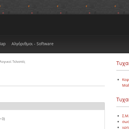
Map
Αλγόριθμοι - Software
Λογικοί Τελεστές
Τυχα
Κεφ
Μα
Τυχα
Σ.Μ.
= 0)
σωσ
γρη