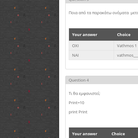
Ποια από τα παρακάτω ονόματα μετα
Your answer
Choice
ΟΧΙ
Vathmos 1
ΝΑΙ
vathmos___
Question 4
Τι θα εμφανιστεί;
Print=10
print Print
Your answer
Choice