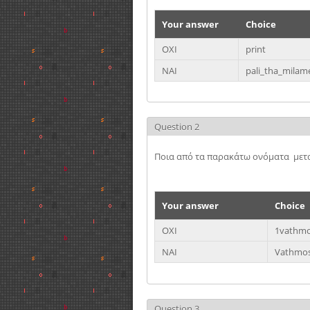
Your answer
Choice
ΟΧΙ
print
ΝΑΙ
pali_tha_mila
Question 2
Ποια από τα παρακάτω ονόματα μετα
Your answer
Choice
ΟΧΙ
1vathm
ΝΑΙ
Vathmo
Question 3