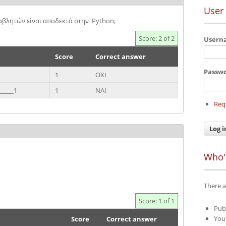
User 
βλητών είναι αποδεκτά στην Python;
Score: 2 of 2
User
Score
Correct answer
Passw
1
ΟΧΙ
____1
1
ΝΑΙ
Req
Who'
There a
Score: 1 of 1
Pub
Your
Score
Correct answer