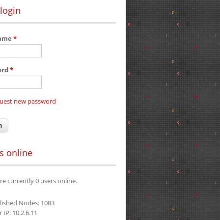
login
name
*
ord
*
uest new password
s online
re currently 0 users online.
lished Nodes: 1083
 IP: 10.2.6.11