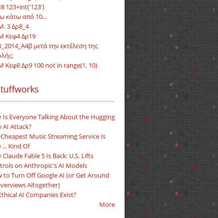
8 123+int('123')
ω κάτω από 10...
Μ. 3 Δρ8_4
.M Κεφ4 Δρ19
_2014_Α4β μετά την εκτέλεση της
ολής;
M Κεφ8 Δρ9 100 not in range(1, 10)
tuffworks
 Is Everyone Talking About the Hugging
 AI Attack?
 Cheapest Music Streaming Service Is
 ... Kind Of
Claude Fable 5 Is Back: U.S. Lifts
trols on Anthropic's AI Models
 to Turn Off Google AI (or Get Around
Overviews Altogether)
Ethical AI Companies Exist?
More