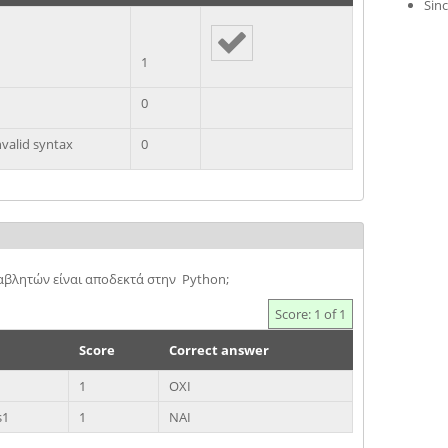
Sinc
1
0
nvalid syntax
0
βλητών είναι αποδεκτά στην Python;
Score: 1 of 1
Score
Correct answer
1
ΟΧΙ
s1
1
ΝΑΙ