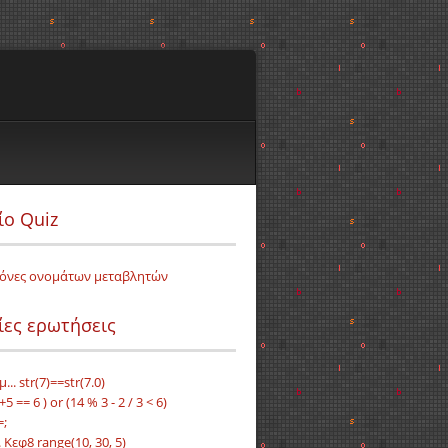
ίο Quiz
όνες ονομάτων μεταβλητών
ίες ερωτήσεις
... str(7)==str(7.0)
+5 == 6 ) or (14 % 3 - 2 / 3 < 6)
=;
 Κεφ8 range(10, 30, 5)