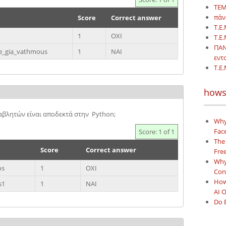
ΤΕΜ
πάν
Score
Correct answer
Τ.Ε.
1
ΟΧΙ
T.E
ΠΑΝ
me_gia_vathmous
1
ΝΑΙ
εντ
T.E.
hows
βλητών είναι αποδεκτά στην Python;
Why
Face
Score: 1 of 1
The
Score
Correct answer
Free
Why 
os
1
ΟΧΙ
Con
How
s1
1
ΝΑΙ
AI 
Do 