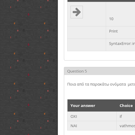
10
Print
SyntaxError: i
Question 5
Ποια από τα παρακάτω ονόματα μετα
Your answer
Choice
ΟΧΙ
if
ΝΑΙ
vathmo