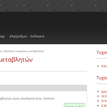
Map
Αλγόριθμοι - Software
ς
» Κανόνες ονομάτων μεταβλητών
Τυχα
μεταβλητών
Καν
Τυχα
χμμμ
(3/2
βλητών είναι αποδεκτά στην Python;
5+5
Σ.Μ.
Score: 1 of 1