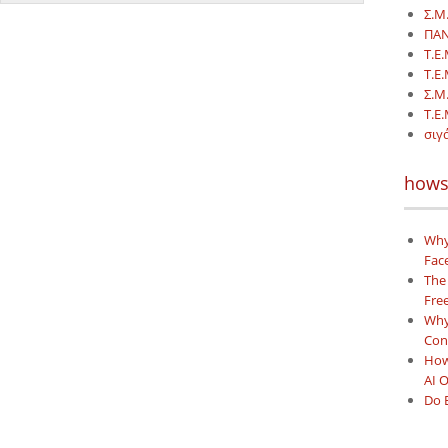
Σ.Μ.
ΠΑΝ
Τ.Ε.
Τ.Ε
Σ.Μ
Τ.Ε.
σιγά
hows
Why
Face
The
Free
Why 
Con
How
AI 
Do 