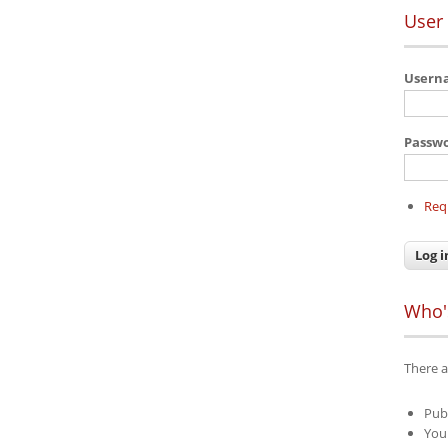
User 
User
Passw
Req
Who'
There a
Pub
Your