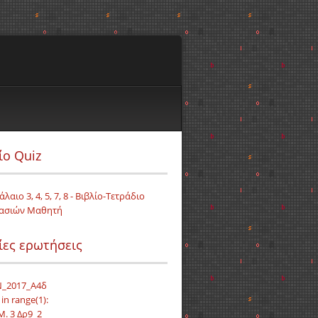
ίο Quiz
λαιο 3, 4, 5, 7, 8 - Βιβλίο-Τετράδιο
ασιών Μαθητή
ίες ερωτήσεις
_2017_Α4δ
i in range(1):
Μ. 3 Δρ9_2