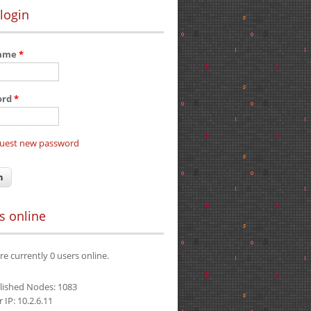
login
name
*
ord
*
uest new password
s online
re currently 0 users online.
lished Nodes: 1083
 IP: 10.2.6.11