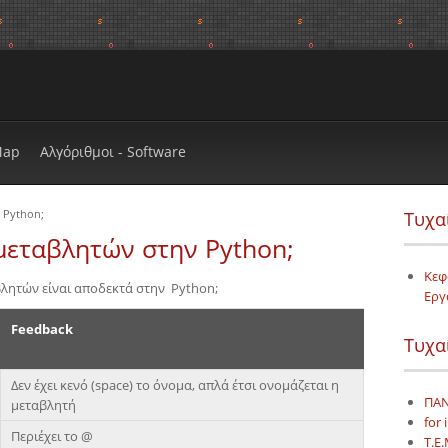
Map
Αλγόριθμοι - Software
 Python;
Τυχα
μεταβλητών στην Python;
Κεφά
λητών είναι αποδεκτά στην Python;
Εργ
Feedback
Τυχα
Δεν έχει κενό (space) το όνομα, απλά έτσι ονομάζεται η
ΠΑΝ
μεταβλητή
for 
Περιέχει το @
Τ.Ε.