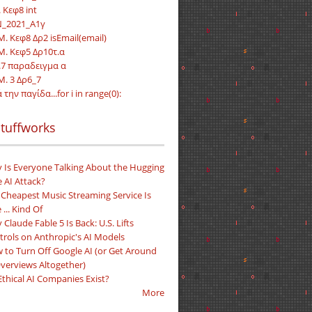
 Κεφ8 int
_2021_Α1γ
Μ. Κεφ8 Δρ2 isEmail(email)
.Μ. Κεφ5 Δρ10τ.α
.7 παραδειγμα α
Μ. 3 Δρ6_7
 την παγίδα...for i in range(0):
tuffworks
 Is Everyone Talking About the Hugging
 AI Attack?
 Cheapest Music Streaming Service Is
 ... Kind Of
Claude Fable 5 Is Back: U.S. Lifts
trols on Anthropic's AI Models
 to Turn Off Google AI (or Get Around
Overviews Altogether)
Ethical AI Companies Exist?
More