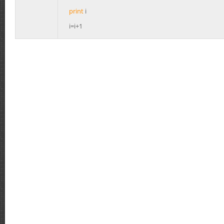
print
i
i=i+1