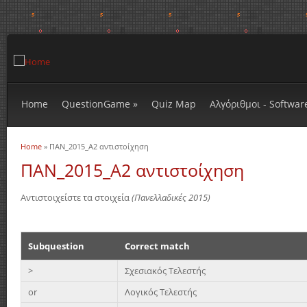
Home
QuestionGame
»
Quiz Map
Αλγόριθμοι - Softwar
Home
» ΠΑΝ_2015_Α2 αντιστοίχηση
You are here
ΠΑΝ_2015_Α2 αντιστοίχηση
Αντιστοιχείστε τα στοιχεία
(Πανελλαδικές 2015)
Subquestion
Correct match
>
Σχεσιακός Τελεστής
or
Λογικός Τελεστής