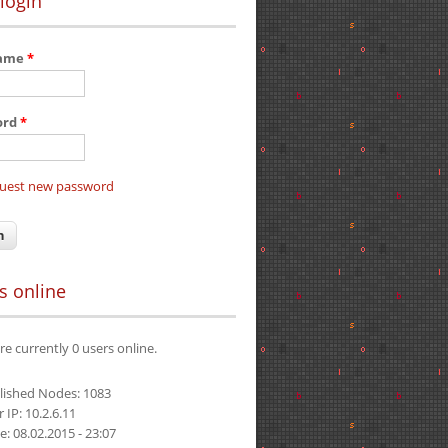
login
name
*
ord
*
uest new password
s online
re currently 0 users online.
lished Nodes: 1083
 IP: 10.2.6.11
e: 08.02.2015 - 23:07