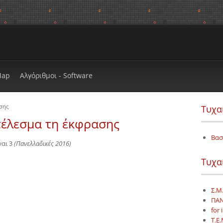
Map
Αλγόριθμοι - Software
σης
Τυχα
έλεσμα τη έκφρασης
Βασ
ναι 3
(Πανελλαδικές 2016)
Τυχα
Σ.Μ.
ΠΑΝ
for 
Τ.Ε.