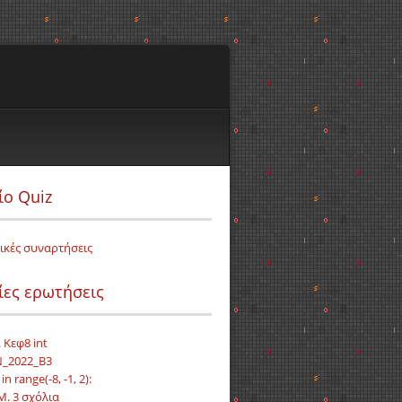
ίο Quiz
ικές συναρτήσεις
ίες ερωτήσεις
 Κεφ8 int
_2022_Β3
i in range(-8, -1, 2):
Μ. 3 σχόλια