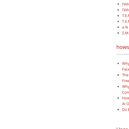
ΠΑΝ
ΠΑΝ
T.E
Τ.Ε
a % 
Σ.Μ.
hows
Why
Face
The
Free
Why 
Con
How
AI 
Do 