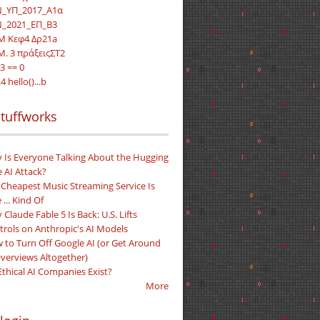
_ΥΠ_2017_Α1α
_2021_ΕΠ_Β3
.M Κεφ4 Δρ21a
.Μ. 3 πράξειςΣΤ2
3 == 0
4 hello()...b
tuffworks
 Is Everyone Talking About the Hugging
 AI Attack?
 Cheapest Music Streaming Service Is
 ... Kind Of
Claude Fable 5 Is Back: U.S. Lifts
trols on Anthropic's AI Models
 to Turn Off Google AI (or Get Around
Overviews Altogether)
Ethical AI Companies Exist?
More