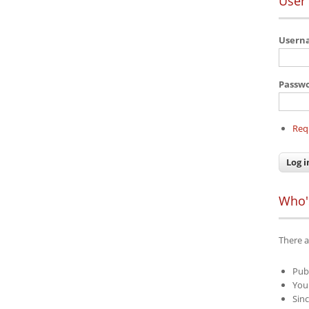
User 
User
Passw
Req
Who'
There a
Pub
Your
Sinc