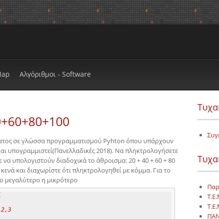
Map
Αλγόριθμοι - Software
Τυχα
0+60+80+100
Συγ
ματος σε γλώσσα προγραμματισμού Pyhton όπου υπάρχουν
 και υπογραμμιστεί(Πανελλαδικές 2018). Να πληκτρολογήσετε
Τυχα
 να υπολογιστούν διαδοχικά το άθροισμα: 20 + 40 + 60 + 80
 κενά και διαχωρίστε ότι πληκτρολογηθεί με κόμμα. Για το
νο μεγαλύτερο η μικρότερο
Παρ
1
Τ.Ε.
Τ.Ε.
 2,3
ΠΑΝ
   