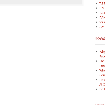
 
Τ.Ε.
Σ.Μ
T.E
ΠΑΝ
for 
Σ.Μ.
hows
Why
Face
The
Free
Why 
Con
How
AI 
Do 