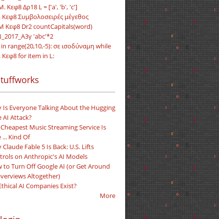
Μ. Κεφ8 Δρ18 L = ['a', 'b', 'c']
. Κεφ8 Συμβολοσειρές μέγεθος
.M Κεφ8 Dr2 countCapitals(word)
_2017_Α3γ 'abc'*2
i in range(20,10,-5): σε ισοδύναμη while
 Κεφ8 for item in L:
tuffworks
 Is Everyone Talking About the Hugging
 AI Attack?
 Cheapest Music Streaming Service Is
 ... Kind Of
Claude Fable 5 Is Back: U.S. Lifts
trols on Anthropic's AI Models
 to Turn Off Google AI (or Get Around
Overviews Altogether)
Ethical AI Companies Exist?
More