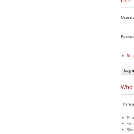
User 
User
Passw
Req
Who'
There a
Pub
Your
Sinc