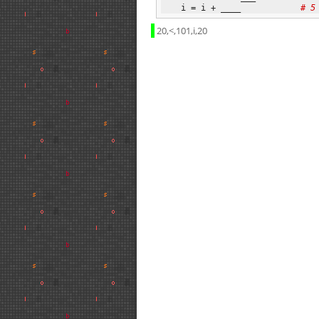
    i 
=
 i + ____            
# 5
20,<,101,i,20