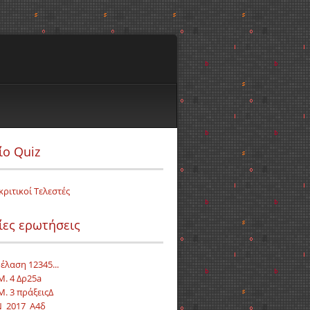
ίο Quiz
κριτικοί Τελεστές
ίες ερωτήσεις
έλαση 12345...
Μ. 4 Δρ25a
Μ. 3 πράξειςΔ
_2017_Α4δ