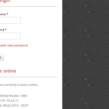
login
name
*
ord
*
uest new password
s online
re currently 0 users online.
lished Nodes: 1083
 IP: 10.2.6.11
e: 08.02.2015 - 23:07