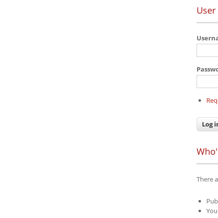
User 
User
Passw
Req
Who'
There a
Pub
Your