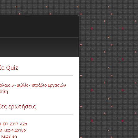
ίο Quiz
άλαιο 5 - Βιβλίο-Τετράδιο Εργασιών
θητή
ίες ερωτήσεις
_ΕΠ_2017_Α2α
.Μ Κεφ 4 Δρ18b
. Κεφ8 len