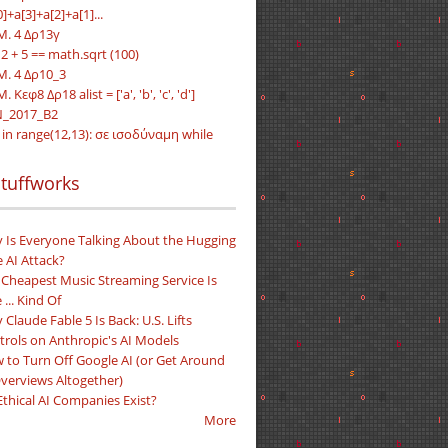
[0]+a[3]+a[2]+a[1]...
Μ. 4 Δρ13γ
 2 + 5 == math.sqrt (100)
Μ. 4 Δρ10_3
Μ. Κεφ8 Δρ18 alist = ['a', 'b', 'c', 'd']
_2017_Β2
i in range(12,13): σε ισοδύναμη while
tuffworks
 Is Everyone Talking About the Hugging
 AI Attack?
 Cheapest Music Streaming Service Is
 ... Kind Of
Claude Fable 5 Is Back: U.S. Lifts
trols on Anthropic's AI Models
 to Turn Off Google AI (or Get Around
Overviews Altogether)
Ethical AI Companies Exist?
More