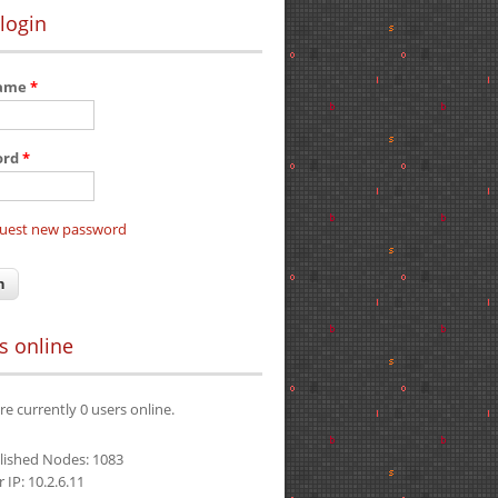
login
name
*
ord
*
uest new password
s online
re currently 0 users online.
lished Nodes: 1083
 IP: 10.2.6.11