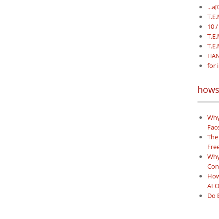
...a
Τ.Ε.
10 /
Τ.Ε.
Τ.Ε.
ΠΑΝ
for 
hows
Why
Face
The
Free
Why 
Con
How
AI 
Do 