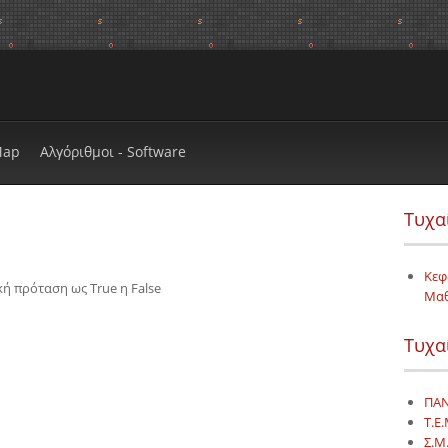
Map
Αλγόριθμοι - Software
Τυχα
Κεφ
ή πρόταση ως True η False
Μα
Τυχα
ΠΑΝ
Τ.Ε
Σ.Μ