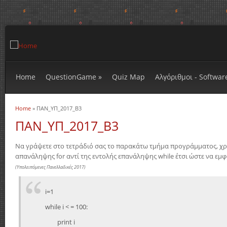
Home
QuestionGame
»
Quiz Map
Αλγόριθμοι - Softwar
Home
» ΠΑΝ_ΥΠ_2017_Β3
You are here
ΠΑΝ_ΥΠ_2017_Β3
Να γράψετε στο τετράδιό σας το παρακάτω τμήμα προγράμματος, χ
απανάληψης for αντί της εντολής επανάληψης while έτσι ώστε να εμφ
(Υπολειπόμενες Πανελλαδικές 2017)
i=1
while i < = 100:
print i