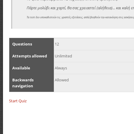
Πάρτε μολύβι και χαρτί, θα σας χρειαστεί (αλήθεια)... και καλή επ
Τα τεστ δεν υποκαθιστούν τις γραπτές εξετάσεις, απλά βοηθούν την κατανόηση στις ασκήσει
Questions
12
Attempts allowed
Unlimited
Available
Always
Backwards
Allowed
navigation
Start Quiz