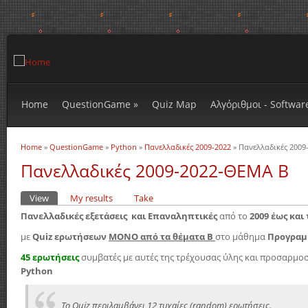
Home
QuestionGame
»
Quiz Map
Αλγόριθμοι - Softwar
Home
»
QuestionGame
»
Python
»
Πανελλαδικές 2009-2022
» Πανελλαδικές 200
You are here
Πανελλαδικές 2009-2022-ΘΕΜΑ Β
View
(active tab)
My results
Take
Primary tabs
Πανελλαδικές εξετάσεις
και Επαναληπτικές
από το
2009 έως και 
με
Quiz ερωτήσεων
ΜΟΝΟ από τα θέματα Β
στο μάθημα
Προγραμ
45 ερωτήσεις
συμβατές με αυτές της τρέχουσας ύλης και προσαρμοσ
Pyt
hon
Το Quiz περιλαμβάνει 12 τυχαίες (random) ερωτήσεις.