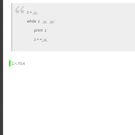
z =
(1)
while z
:
(2)
(3)
print z
z + =
(4)
2,<,10,4