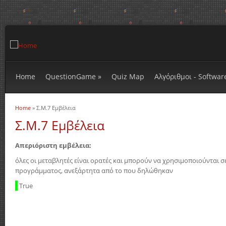
Home
QuestionGame
»
Quiz Map
Αλγόριθμοι - Softwar
Home
» Σ.Μ.7 Εμβέλεια
You are here
Σ.Μ.7 Εμβέλεια
Απεριόριστη εμβέλεια:
όλες οι μεταβλητές είναι ορατές και μπορούν να χρησιμοποιούνται 
προγράμματος, ανεξάρτητα από το που δηλώθηκαν
True