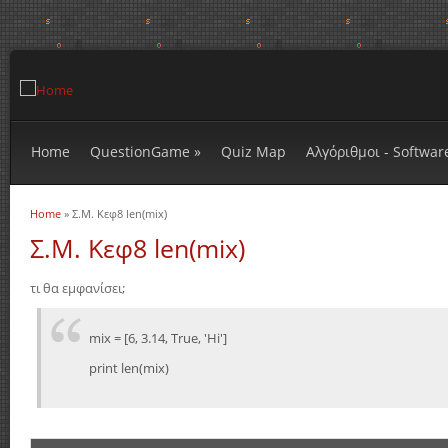
Home
QuestionGame
»
Quiz Map
Αλγόριθμοι - Softwar
Home
» Σ.Μ. Κεφ8 len(mix)
You are here
Σ.Μ. Κεφ8 len(mix)
τι θα εμφανίσει;
mix = [6, 3.14, True, 'Hi']
print len(mix)