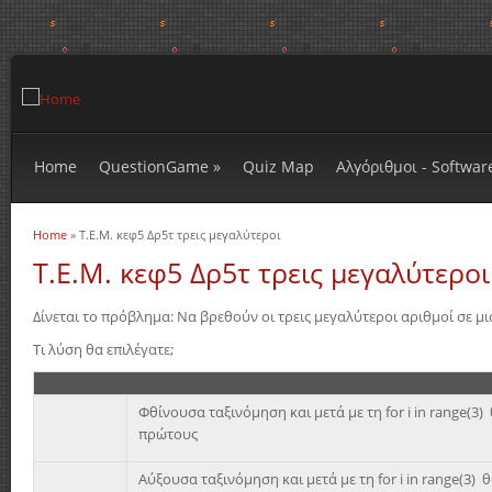
Home
QuestionGame
»
Quiz Map
Αλγόριθμοι - Softwar
Home
» Τ.Ε.Μ. κεφ5 Δρ5τ τρεις μεγαλύτεροι
You are here
Τ.Ε.Μ. κεφ5 Δρ5τ τρεις μεγαλύτεροι
Δίνεται το πρόβλημα: Να βρεθούν οι τρεις μεγαλύτεροι αριθμοί σε μι
Τι λύση θα επιλέγατε;
Φθίνουσα ταξινόμηση και μετά με τη for i in range(3)
πρώτους
Αύξουσα ταξινόμηση και μετά με τη for i in range(3) 