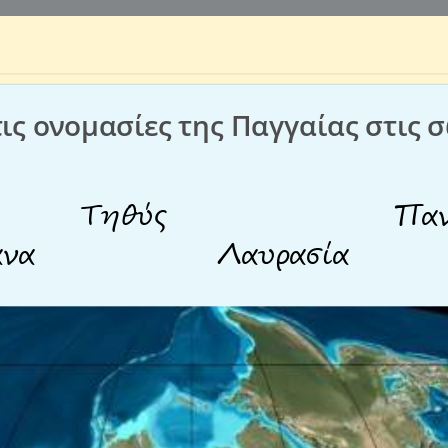
ις ονομασίες της Παγγαίας στις σ
Τηθύς
Παν
άνα
Λαυρασία