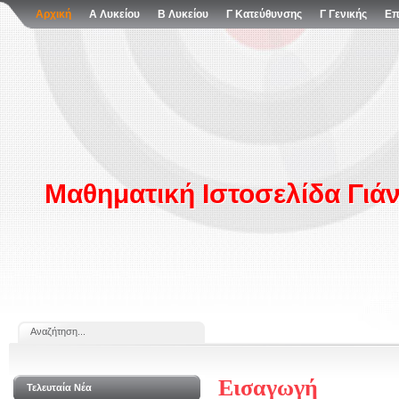
Αρχική
Α Λυκείου
Β Λυκείου
Γ Κατεύθυνσης
Γ Γενικής
Επ
Μαθηματική Ιστοσελίδα Γιά
Εισαγωγή
Τελευταία Νέα