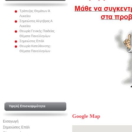
Τράπεζας Θεμάτων Ά
Λυκείου
Σημειώσεις Αλγεβρας Α
Λυκείου
Θεωρία Γενικής Παιδείας
Θέματα Πανελληνίων
Σημειώσεις Επάλ
Θεωρία Κατεύθυνσης-
Θέματα Πανελληνίων
Υψηλή Επισκεψιμότητα
Google Map
Εισαγωγή
Σημειώσεις Επάλ