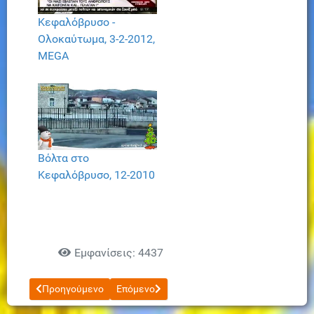
Κεφαλόβρυσο -
Ολοκαύτωμα, 3-2-2012,
ΜEGA
Βόλτα στο
Κεφαλόβρυσο, 12-2010
Εμφανίσεις: 4437
Προηγούμενο άρθρο: Χιόνι στο Κεφαλόβρυσο, 11-1-2017
Επόμενο άρθρο: Κεφαλόβρυσο, ΕΤ2, 1988
Προηγούμενο
Επόμενο