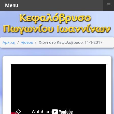
≡
Menu
Αρχική
videos
Χιόνι στο Κεφαλόβρυσο, 11-1-2017