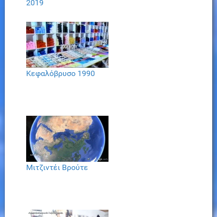
2019
Κεφαλόβρυσο 1990
Μιτζιντέι Βρούτε