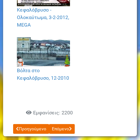
Κεφαλόβρυσο -
Ολοκαύτωμα, 3-2-2012,
ΜEGA
Βόλτα στο
Κεφαλόβρυσο, 12-2010
Εμφανίσεις: 2200
Προηγούμενο άρθρο: Κεφαλόβρυσο 1990
Επόμενο άρθρο: Μιτζιντέι Βρούτε
Προηγούμενο
Επόμενο