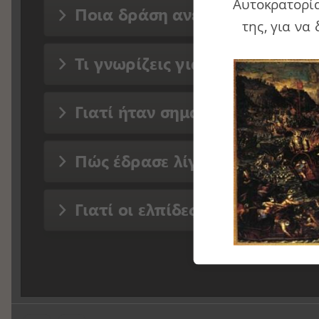
Αυτοκρατορί
Ποια δράση ανέλαβε η Ρωσία;
της, για να
Τι γνωρίζεις για τη ναυμαχία τ
Γιατί ήταν σημαντική η συνθή
Πώς έδρασε λίγα χρόνια αργό
Γιατί οι ελπίδες των Ελλήνων 