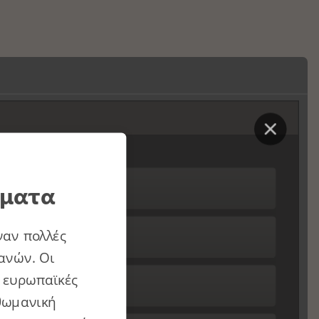
ήματα
ναν πολλές
ανών. Οι
ς ευρωπαϊκές
Οθωμανική