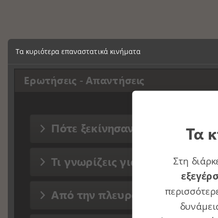
Τα κυριότερα επαναστατικά κινήματα
Ερωτήσεις - Απαντήσεις
Πότε ξεκίνησαν οι προσπάθειε
Τα κ
Τι γνωρίζεις για την δράση τ
Στη διάρκ
εξεγέρ
περισσότερε
Από την πλευρά των Βενετών π
δυνάμεις