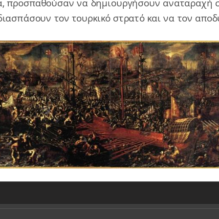
α, προσπαθούσαν να δημιουργήσουν αναταραχή σ
 διασπάσουν τον τουρκικό στρατό και να τον απ
ου Τσεσμέ;
κη του Κιουτσούκ Καϊναρτζή;
τερα ο Λάμπρος Κατσώνης;
στράφηκαν προς του Γάλλους;