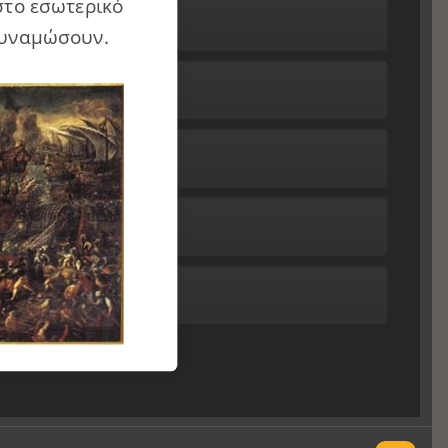
το εσωτερικό
οδυναμώσουν.