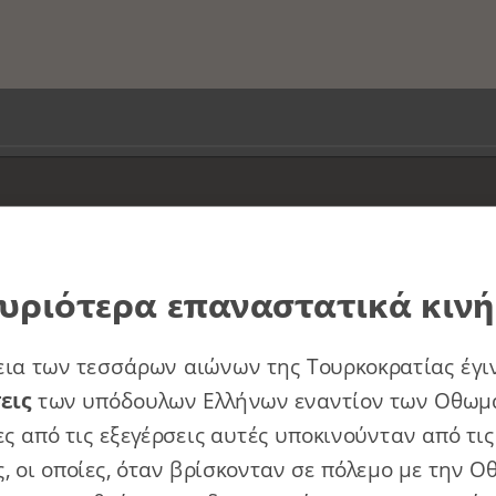
ς για απελευθέρωση και από ποιους;
υριότερα επαναστατικά κιν
ου Μητροπολίτη Λαρίσης Διόνυσου;
εια των τεσσάρων αιώνων της Τουρκοκρατίας έγι
σεις
των υπόδουλων Ελλήνων εναντίον των Οθωμ
ς από τις εξεγέρσεις αυτές υποκινούνταν από τι
οια προσπάθεια έγινε;
, οι οποίες, όταν βρίσκονταν σε πόλεμο με την 