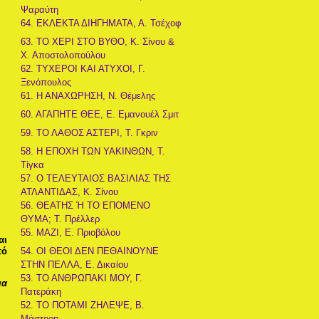
Ψαραύτη
64. ΕΚΛΕΚΤΑ ΔΙΗΓΗΜΑΤΑ, Α. Τσέχοφ
63. ΤΟ ΧΕΡΙ ΣΤΟ ΒΥΘΟ, Κ. Σίνου &
Χ. Αποστολοπούλου
62. ΤΥΧΕΡΟΙ ΚΑΙ ΑΤΥΧΟΙ, Γ.
Ξενόπουλος
61. Η ΑΝΑΧΩΡΗΣΗ, Ν. Θέμελης
60. ΑΓΑΠΗΤΕ ΘΕΕ, Ε. Εμανουέλ Σμιτ
59. ΤΟ ΛΑΘΟΣ ΑΣΤΕΡΙ, Τ. Γκριν
58. Η ΕΠΟΧΗ ΤΩΝ ΥΑΚΙΝΘΩΝ, Τ.
Τίγκα
57. Ο ΤΕΛΕΥΤΑΙΟΣ ΒΑΣΙΛΙΑΣ ΤΗΣ
ΑΤΛΑΝΤΙΔΑΣ, Κ. Σίνου
56. ΘΕΑΤΗΣ Ή ΤΟ ΕΠΟΜΕΝΟ
ΘΥΜΑ; Τ. Πρέλλερ
55. ΜΑΖΙ, Ε. Πριοβόλου
αι
πό
54. ΟΙ ΘΕΟΙ ΔΕΝ ΠΕΘΑΙΝΟΥΝΕ
ΣΤΗΝ ΠΕΛΛΑ, Ε. Δικαίου
53. ΤΟ ΑΝΘΡΩΠΑΚΙ ΜΟΥ, Γ.
ια
Πατεράκη
52. ΤΟ ΠΟΤΑΜΙ ΖΗΛΕΨΕ, Β.
Μάστορη