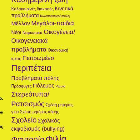
Κινητικά
Καλοκαιρινές διακοπές
προβλήματα
Κωνσταντινούπολη
Μεγάλοι-παιδιά
Μέλλον
Οικογένεια/
Νέοι
Ναρκωτικά
Οικογενειακά
προβλήματα
Οικονομική
Πεπρωμένο
κρίση
Περιπέτεια
Προβλήματα πόλης
Πόλεμος
Πρόσφυγες
Ρωσία
Στερεότυπα/
ο.
Ρατσισμός
Σχέση μητέρας-
γιου
Σχέση μητέρας-κόρης
ων
Σχολείο
Σχολικός
ις
εκφοβισμός (bullying)
Φιλία
Φαντασία