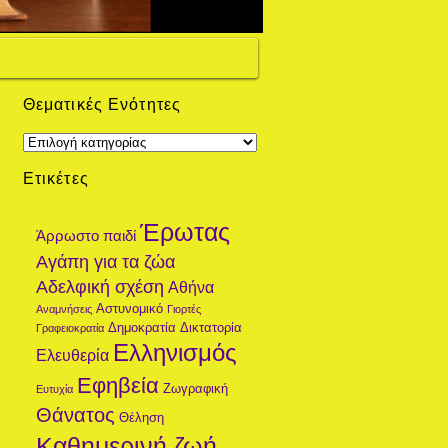
Θεματικές Ενότητες
Θεματικές
Ενότητες
Ετικέτες
Έρωτας
Άρρωστο παιδί
Αγάπη για τα ζώα
Αδελφική σχέση
Αθήνα
Αστυνομικό
Αναμνήσεις
Γιορτές
Δημοκρατία
Δικτατορία
Γραφειοκρατία
Ελληνισμός
Ελευθερία
Εφηβεία
Ζωγραφική
Ευτυχία
Θάνατος
Θέληση
Καθημερινή ζωή