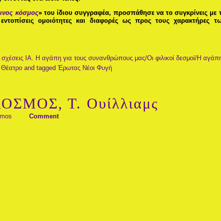
ινος κόσμος
» του ίδιου συγγραφέα, προσπάθησε να το συγκρίνεις με 
 εντοπίσεις ομοιότητες και διαφορές ως προς τους χαρακτήρες τ
 σχέσεις
ΙΑ. Η αγάπη για τους συνανθρώπους μας/Οι φιλικοί δεσμοί/Η αγάπ
. Θέατρο
and tagged
Έρωτας
Νέοι
Φυγή
ΟΣΜΟΣ, Τ. Ουίλλιαμς
amos
Comment