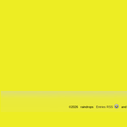
©2026 raindrops
Entries RSS
and