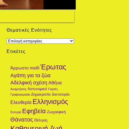
Θεματικές Ενότητες
Θεματικές
Ενότητες
Ετικέτες
Έρωτας
Άρρωστο παιδί
Αγάπη για τα ζώα
Αδελφική σχέση
Αθήνα
Αστυνομικό
Αναμνήσεις
Γιορτές
Δημοκρατία
Δικτατορία
Γραφειοκρατία
Ελληνισμός
Ελευθερία
Εφηβεία
Ζωγραφική
Ευτυχία
Θάνατος
Θέληση
Καθημερινή ζωή