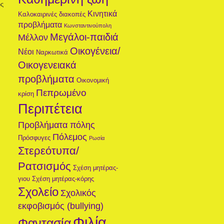
ς
Κινητικά
Καλοκαιρινές διακοπές
προβλήματα
Κωνσταντινούπολη
Μεγάλοι-παιδιά
Μέλλον
Οικογένεια/
Νέοι
Ναρκωτικά
Οικογενειακά
προβλήματα
Οικονομική
Πεπρωμένο
κρίση
Περιπέτεια
Προβλήματα πόλης
Πόλεμος
Πρόσφυγες
Ρωσία
Στερεότυπα/
Ρατσισμός
Σχέση μητέρας-
γιου
Σχέση μητέρας-κόρης
Σχολείο
Σχολικός
εκφοβισμός (bullying)
Φιλία
Φαντασία