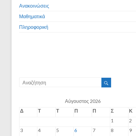
Ανακοινώσεις
Μαθηματικά
Πληροφορική
Αύγουστος 2026
Δ
Τ
Τ
Π
Π
Σ
Κ
1
2
3
4
5
6
7
8
9