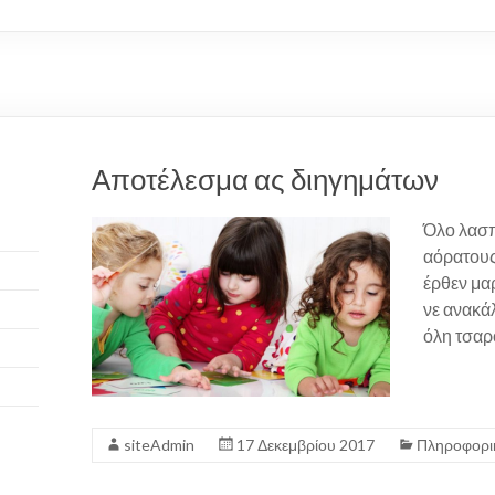
Αποτέλεσμα ας διηγημάτων
Όλο λασ
αόρατους
έρθεν μα
νε ανακά
όλη τσαρ
siteAdmin
17 Δεκεμβρίου 2017
Πληροφορι