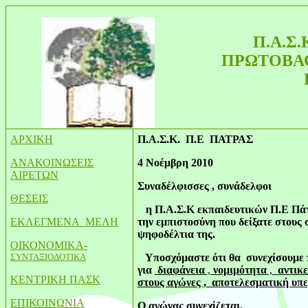
Π.Α.Σ
ΠΡΩΤΟΒΑ
ΑΡΧΙΚΗ
Π.
Α
.
Σ
.
Κ
.
Π
.
Ε
ΠΑΤΡΑΣ
ΑΝΑΚΟΙΝΩΣΕΙΣ
4 Νο
έμβρη
2010
ΑΙΡΕΤΩΝ
Συναδέλφισσες , συνάδελφοι
ΘΕΣΕΙΣ
η Π.Α.Σ.Κ εκπαιδευτικών Π.Ε Πάτ
ΕΚΛΕΓΜΕΝΑ ΜΕΛΗ
την εμπιστοσύνη που δείξατε στους
ψηφοδέλτια της.
ΟΙΚΟΝΟΜΙΚΑ-
ΣΥΝΤΑΞΙΟΔΟΤΙΚΑ
Υποσχόμαστε ότι θα συνεχίσουμε π
για
διαφάνεια
,
νομιμότητα
,
αντικε
ΚΕΝΤΡΙΚΗ ΠΑΣΚ
στους αγώνες , αποτελεσματική υπ
ΕΠΙΚΟΙΝΩΝΙΑ
Ο αγώνας συνεχίζεται.