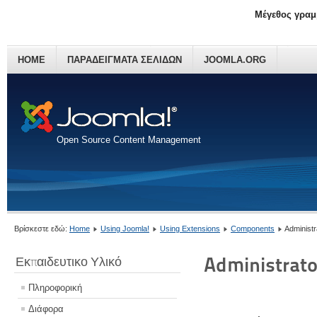
Μέγεθος γραμ
HOME
ΠΑΡΑΔΕΊΓΜΑΤΑ ΣΕΛΊΔΩΝ
JOOMLA.ORG
Open Source Content Management
Βρίσκεστε εδώ:
Home
Using Joomla!
Using Extensions
Components
Administ
Administrat
Εκπαιδευτικο Υλικό
Πληροφορική
Διάφορα