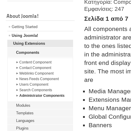
Κατηγορία: Comp
Εμφανίσεις: 247
About Joomla!
Σελίδα 1 από 7
Getting Started
All components a
Using Joomla!
administrator are
Using Extensions
to the ones list
Components
in the administra
front end displa
Content Component
Contact Component
site. The most i
Weblinks Component
are
News Feeds Component
Users Component
Media Manage
Search Components
Administrator Components
Extensions Ma
Modules
Menu Manage
Templates
Global Configu
Languages
Banners
Plugins