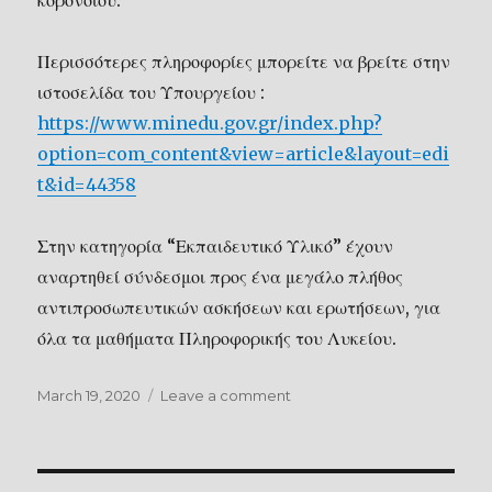
Περισσότερες πληροφορίες μπορείτε να βρείτε στην
ιστοσελίδα του Υπουργείου :
https://www.minedu.gov.gr/index.php?
option=com_content&view=article&layout=edi
t&id=44358
Στην κατηγορία “Εκπαιδευτικό Υλικό” έχουν
αναρτηθεί σύνδεσμοι προς ένα μεγάλο πλήθος
αντιπροσωπευτικών ασκήσεων και ερωτήσεων, για
όλα τα μαθήματα Πληροφορικής του Λυκείου.
Posted
March 19, 2020
Leave a comment
on
on
Εξ
αποστάσεως
εκπαίδευση