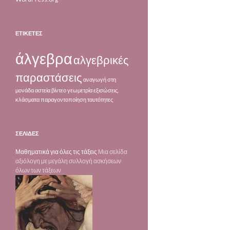
ΕΤΙΚΈΤΕΣ
άλγεβρα
αλγεβρικές
παραστάσεις
αναγωγή στη
μονάδα
αστεία βίντεο
γεωμετρία
εξισώσεις.
κλάσματα
παραγοντοποίηση
ταυτότητες
ΣΕΛΊΔΕΣ
Μαθηματικά για όλες τις τάξεις
Μια σελίδα
αξιόλογη με μεγάλη συλλογή ασκήσεων
όλων των τάξεων