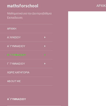
ΜΕΤΆ
Αναζήτηση
mathsforschool
ΑΡΧΙ
Μαθηματικά για την Δευτεροβάθμια
Εκπαίδευση
ΑΡΧΙΚΉ
Α΄ΛΥΚΕΙΟΥ
A΄ ΓΥΜΝΑΣΊΟΥ
Β΄ ΓΥΜΝΑΣΊΟΥ
Γ΄ ΓΥΜΝΑΣΊΟΥ
ΧΩΡΊΣ ΚΑΤΗΓΟΡΊΑ
ABOUT ME
Α΄ ΓΥΜΝΑΣΊΟΥ