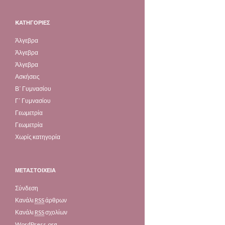
KΑΤΗΓΟΡΊΕΣ
Άλγεβρα
Άλγεβρα
Άλγεβρα
Ασκήσεις
Β΄ Γυμνασίου
Γ΄ Γυμνασίου
Γεωμετρία
Γεωμετρία
Χωρίς κατηγορία
ΜΕΤΑΣΤΟΙΧΕΊΑ
Σύνδεση
Κανάλι
RSS
άρθρων
Κανάλι
RSS
σχολίων
WordPress.org