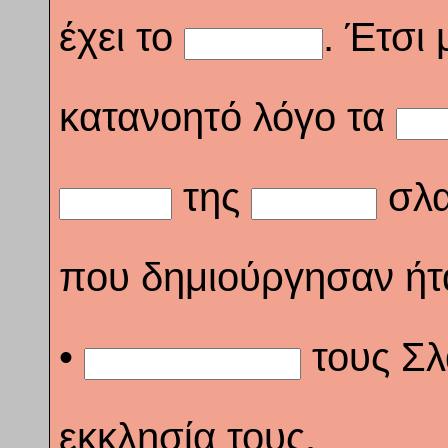
έχει το
. Έτσι
κατανοητό λόγο τα
της
σλα
που δημιούργησαν ήτα
•
τους Σλ
εκκλησία τους.