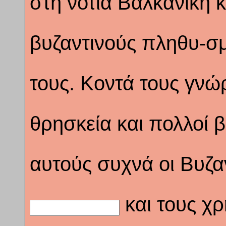
στη νότια Βαλκανική 
βυζαντινούς πληθυ-σμ
τους. Κοντά τους γνώρ
θρησκεία και πολλοί β
αυτούς συχνά οι Βυζα
και τους χ