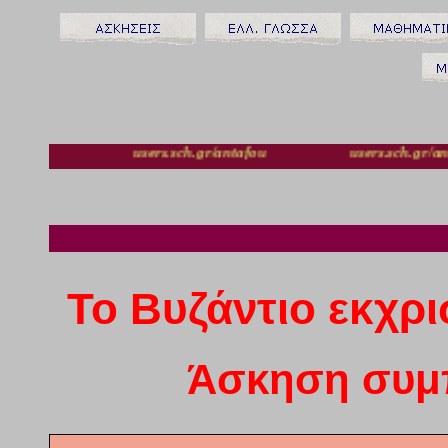
r/antafou users.sch.gr/antafou users.sch.gr/a
Το Βυζάντιο εκχρι
Άσκηση συμ