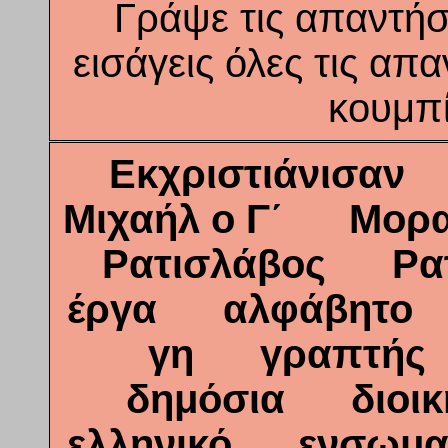
Γράψε τις απαντήσ
εισάγεις όλες τις απα
κουμπί
Εκχριστιάνισα
Μιχαήλ ο Γ΄ Μο
Ρατισλάβος Ρ
έργα αλφάβητο 
γη γραπτής
δημόσια διοι
ελληνικό ενσωμ