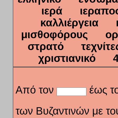
ιερά ιεραπ
καλλιέργει
μισθοφόρους ο
στρατό τεχνί
χριστιανικό
Από τον
έως τ
των Βυζαντινών με το