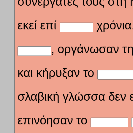
συνεργάτες τους στη
εκεί επί
χρόνια
, οργάνωσαν τη
και κήρυξαν το
σλαβική γλώσσα δεν ε
επινόησαν το