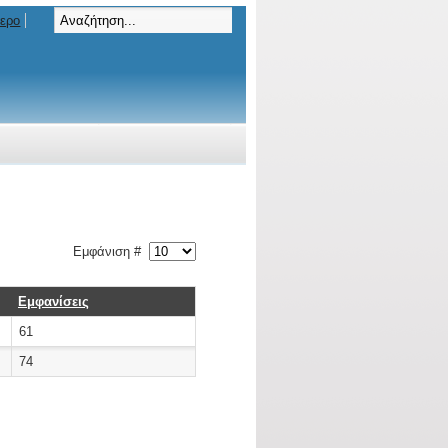
τερο
Εμφάνιση #
Εμφανίσεις
61
74