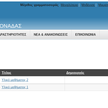
Μέγεθος γραμματοσειράς
Μεγαλύτερο
Μηδένισε
Μικρό
ΜΟΝΑΔΑΣ
ΔΡΑΣΤΗΡΙΌΤΗΤΕΣ
ΝΈΑ & ΑΝΑΚΟΙΝΏΣΕΙΣ
ΕΠΙΚΟΙΝΩΝΊΑ
Τίτλος
Δημιουργός
Υλικό μαθήματος 2
Υλικό μαθήματος 1