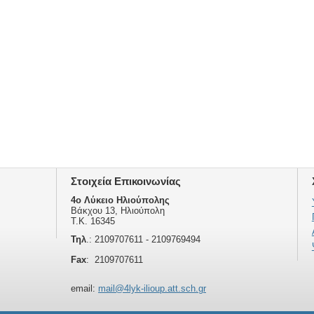
Στοιχεία Επικοινωνίας
4ο Λύκειο Ηλιούπολης
Βάκχου 13, Ηλιούπολη
Τ.Κ. 16345
Τηλ
.: 2109707611 - 2109769494
Fax
: 2109707611
email:
mail@4lyk-ilioup.att.sch.gr