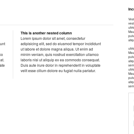
Inc
Vest
vest
ultr
Maur
This is another nested column
pul
Lorem ipsum dolor sit amet, consectetur
aliq
dunt
adipisicing elit, sed do eiusmod tempor incididunt
ut labore et dolore magna aliqua. Ut enim ad
ultr
Maur
co
minim veniam, quis nostrud exercitation ullamco
pul
at.
laboris nisi ut aliquip ex ea commodo consequat.
aliq
tate
Duis aute irure dolor in reprehenderit in voluptate
sem 
ultr
velit esse cillum dolore eu fugiat nulla pariatur.
Maur
pul
aliq
sem 