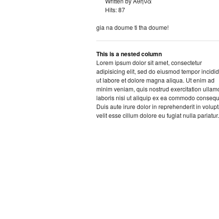
Written by Αθηνά
Hits: 87
gia na doume ti tha doume!
This is a nested column
Lorem ipsum dolor sit amet, consectetur
adipisicing elit, sed do eiusmod tempor incidi
ut labore et dolore magna aliqua. Ut enim ad
minim veniam, quis nostrud exercitation ullam
laboris nisi ut aliquip ex ea commodo consequ
Duis aute irure dolor in reprehenderit in volup
velit esse cillum dolore eu fugiat nulla pariatur.