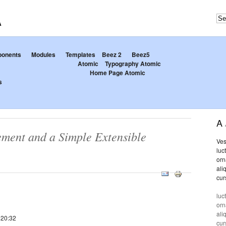
Α
onents
Modules
Templates
Beez 2
Beez5
Atomic
Typography Atomic
Home Page Atomic
s
A
ment and a Simple Extensible
Ves
luc
orn
ali
cur
luc
orn
ali
 20:32
cur