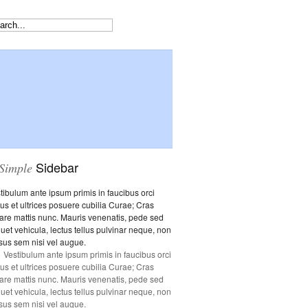
Sidebar
Simple
tibulum ante ipsum primis in faucibus orci
tus et ultrices posuere cubilia Curae; Cras
are mattis nunc. Mauris venenatis, pede sed
quet vehicula, lectus tellus pulvinar neque, non
sus sem nisi vel augue.
Vestibulum ante ipsum primis in faucibus orci
tus et ultrices posuere cubilia Curae; Cras
are mattis nunc. Mauris venenatis, pede sed
quet vehicula, lectus tellus pulvinar neque, non
sus sem nisi vel augue.