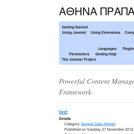
ΑΘΗΝΑ ΠΡΑΠ
Getting Started
Using Joomla!
Using Extensions
Comp
Languages
Plugin
Parameters
Getting Help
The Joomla! Project
Powerful Content Manage
Framework.
test
Details
Category:
Sample Data-Articles
Published on Tuesday, 27 November 2012